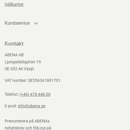
Teststandarder
Hållbarhet
EN
388:2016
Kundservice
Kontakta oss
Bli kund
Kontakt
Bli e-handelskund
ABENA AB
Mediacenter
Ljungadalsgatan 19
Nedladdningar
SE-352 46 Växjö
VAT number: SE556361881701
Telefon:
(+46) 470 446 00
E-post:
info@abena.se
Prenumerera på ABENAs
nyhetsbrev och följ oss på