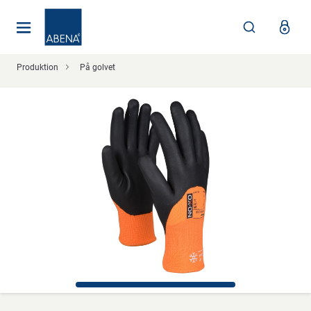
Huvudsaklig
Nav
Sidfot
Produktion
På golvet