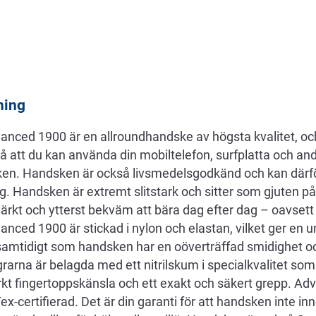
ning
anced 1900 är en allroundhandske av högsta kvalitet, oc
å att du kan använda din mobiltelefon, surfplatta och an
sken. Handsken är också livsmedelsgodkänd och kan därf
g. Handsken är extremt slitstark och sitter som gjuten p
kt och ytterst bekväm att bära dag efter dag – oavsett v
nced 1900 är stickad i nylon och elastan, vilket ger en u
amtidigt som handsken har en oöverträffad smidighet o
rarna är belagda med ett nitrilskum i specialkvalitet som
rkt fingertoppskänsla och ett exakt och säkert grepp. A
-certifierad. Det är din garanti för att handsken inte inn