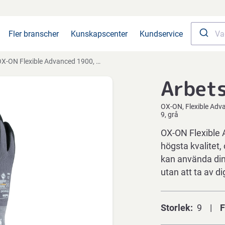
Fler branscher
Kunskapscenter
Kundservice
X-ON Flexible Advanced 1900, 9, grå
Arbet
OX-ON
Flexible Ad
9, grå
OX-ON Flexible 
högsta kvalitet,
kan använda din
utan att ta av d
Storlek
9
F