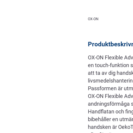
Beskrivning
OX-ON
Produktbeskriv
OX-ON Flexible Adv
en touch-funktion s
att ta av dig hand
livsmedelshanterin
Passformen är utmär
OX-ON Flexible Adva
andningsförmåga s
Handflatan och fing
bibehåller en utmä
handsken är OekoTex