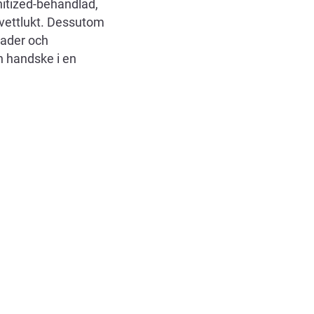
nitized-behandlad,
svettlukt. Dessutom
rader och
n handske i en