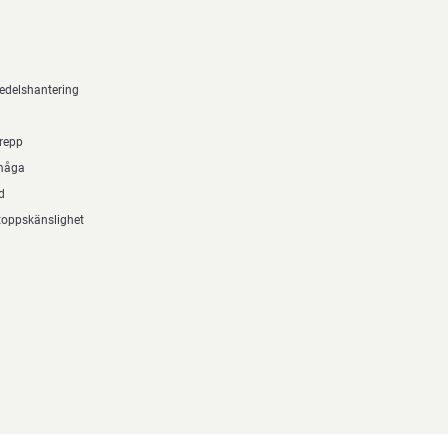
edelshantering
grepp
måga
d
rtoppskänslighet