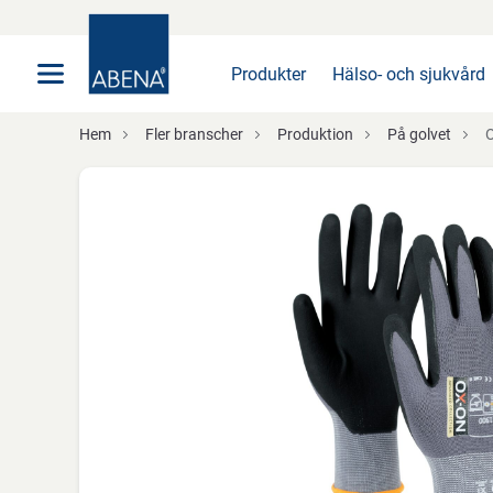
Huvudsaklig
Nav
Sidfot
Produkter
Hälso- och sjukvård
Hem
Fler branscher
Produktion
På golvet
O