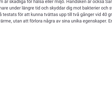
 är skadliga för hälsa eller miljö. Handsken är också Sa
hare under längre tid och skyddar dig mot bakterier och 
testats för att kunna tvättas upp till två gånger vid 40 g
värme, utan att förlora några av sina unika egenskaper. E