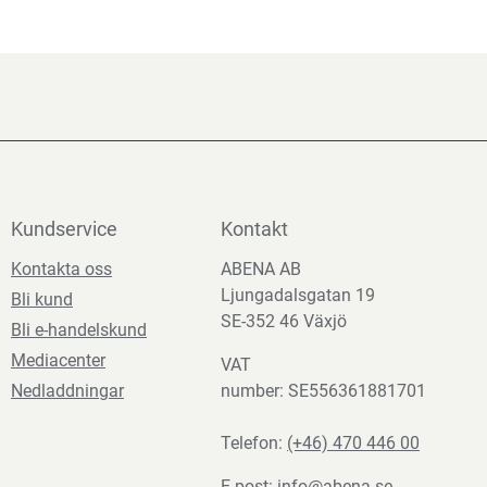
Kundservice
Kontakt
Kontakta oss
ABENA AB
Ljungadalsgatan 19
Bli kund
SE-352 46 Växjö
Bli e-handelskund
Mediacenter
VAT
Nedladdningar
number: SE556361881701
Telefon:
(+46) 470 446 00
E-post:
info@abena.se