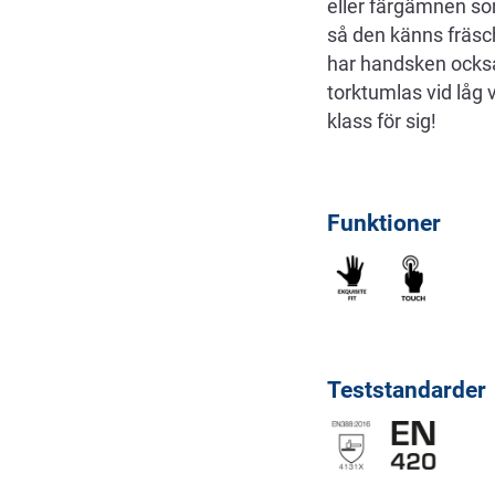
eller färgämnen som
så den känns fräsc
har handsken också 
torktumlas vid låg 
klass för sig!
Funktioner
Teststandarder