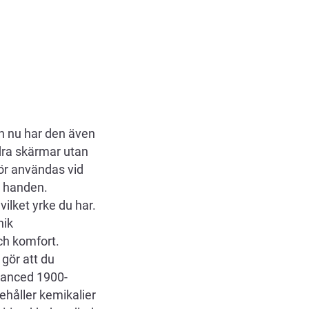
h nu har den även
dra skärmar utan
ör användas vid
å handen.
ilket yrke du har.
nik
ch komfort.
 gör att du
dvanced 1900-
ehåller kemikalier