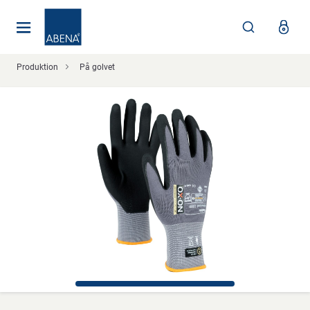
Huvudsaklig
Nav
Sidfot
Produktion
På golvet