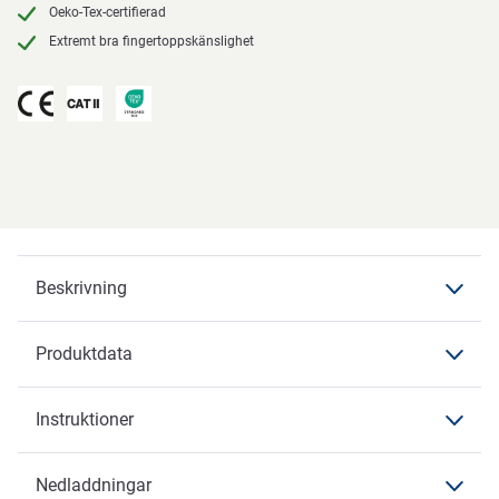
Oeko-Tex-certifierad
Extremt bra fingertoppskänslighet
Beskrivning
Produktdata
Beskrivning
OX-ON
Instruktioner
Produktdata
Produktdata
Produktbeskrivning
Nedladdningar