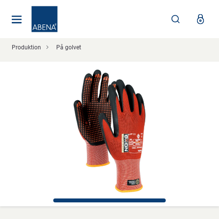
Huvudsaklig
Nav
Sidfot
Produktion
På golvet