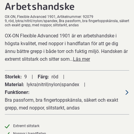
Arbetshandske
OX-ON
Flexible Advanced 1901
Artikelnummer:
92079
9, röd, lykra/nitril/nylon/spandex, Bra passform, bra fingertoppskänsla, säkert
och exakt grepp, med noppor, slitstarkt, andas
OX-ON Flexible Advanced 1901 är en arbetshandske i
högsta kvalitet, med noppor i handflatan för att ge dig
ännu bättre grepp i både torr och fuktig miljö. Handsken är
extremt slitstark och sitter som…
Läs mer
Storlek
9
Färg
röd
Material
lykra|nitril|nylon|spandex
Funktioner
Bra passform, bra fingertoppskänsla, säkert och exakt
grepp, med noppor, slitstarkt, andas
Extremt slitstark
Noppor i handflatan