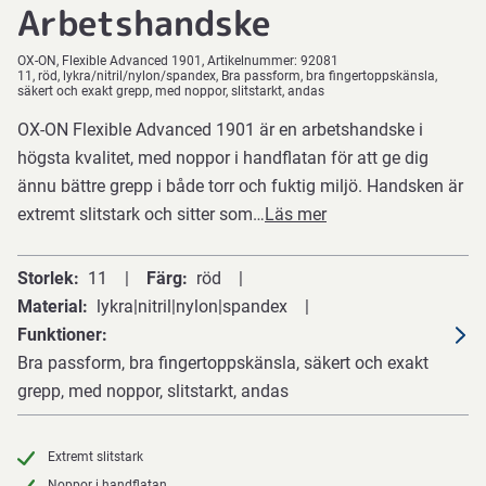
Arbetshandske
OX-ON
Flexible Advanced 1901
Artikelnummer:
92081
11, röd, lykra/nitril/nylon/spandex, Bra passform, bra fingertoppskänsla,
säkert och exakt grepp, med noppor, slitstarkt, andas
OX-ON Flexible Advanced 1901 är en arbetshandske i
högsta kvalitet, med noppor i handflatan för att ge dig
ännu bättre grepp i både torr och fuktig miljö. Handsken är
extremt slitstark och sitter som…
Läs mer
Storlek
11
Färg
röd
Material
lykra|nitril|nylon|spandex
Funktioner
Bra passform, bra fingertoppskänsla, säkert och exakt
grepp, med noppor, slitstarkt, andas
Extremt slitstark
Noppor i handflatan