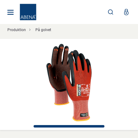
Huvudsaklig
Nav
Sidfot
Produktion
På golvet