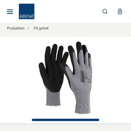
Huvudsaklig
Nav
Sidfot
Produktion
På golvet