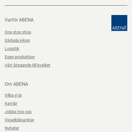
Undervarumärke
Flexible Basic 1012
Flexible Basic 1012 har en yta av sandig nitril,vilket ger dig
(EU) 2016/425
Datasheets 92456 SV-SE
PDF-fil
ett extremt exakt och säkert grepp.
Varför ABENA
Märkningar
CE, CAT II
One stop shop
Färg
grå
Teststandarder
Globala inkop
Logistik
Storlek
6
Egen produktion
Vårt åtagande till kvalitet
Om ABENA
Vilka vi är
Karriär
Jobba hos oss
Visselblåsarlinje
Nyheter