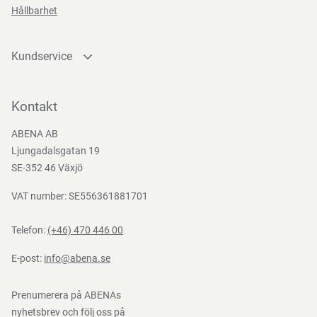
Hållbarhet
Kundservice
Kontakta oss
Bli kund
Kontakt
Bli e-handelskund
ABENA AB
Mediacenter
Ljungadalsgatan 19
Nedladdningar
SE-352 46 Växjö
VAT number: SE556361881701
Telefon:
(+46) 470 446 00
E-post:
info@abena.se
Prenumerera på ABENAs
nyhetsbrev och följ oss på