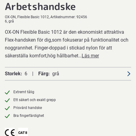
Arbetshandske
OX-ON
Flexible Basic 1012
Artikelnummer:
92456
6, grå
OX-ON Flexible Basic 1012 är den ekonomiskt attraktiva
Flex-handsken för dig,som fokuserar på funktionalitet och
noggrannhet. Finger-doppad i stickad nylon för att
säkerställa komfort,hög hållbarhet…
Läs mer
Storlek
6
Färg
grå
Extremt tålig
Ett säkert och exakt grepp
Prisvärd handske
Bra fingerfärdighet