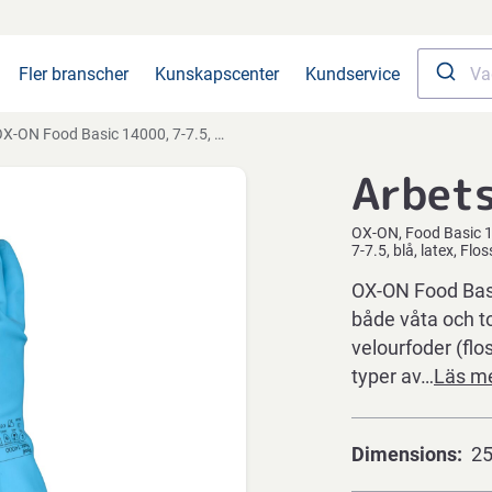
Fler branscher
Kunskapscenter
Kundservice
X-ON Food Basic 14000, 7-7.5, blå, latex, Flossad
Arbet
OX-ON
Food Basic 
7-7.5, blå, latex, Flo
OX-ON Food Basi
både våta och to
velourfoder (fl
typer av…
Läs m
Dimensions
2