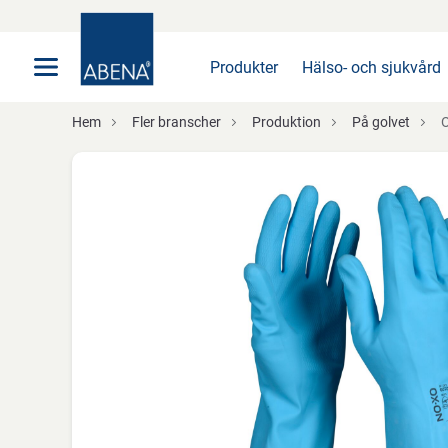
Huvudsaklig
Nav
Sidfot
Produkter
Hälso- och sjukvård
Hem
Fler branscher
Produktion
På golvet
O