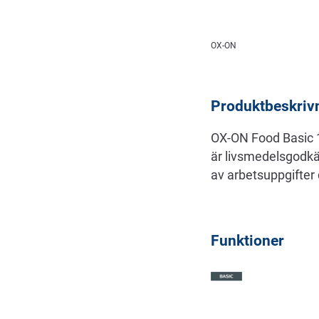
Beskrivning
OX-ON
Produktbeskriv
OX-ON Food Basic 1
är livsmedelsgodkä
av arbetsuppgifter
Funktioner