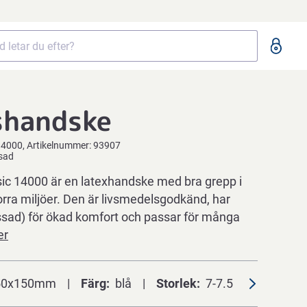
shandske
14000
Artikelnummer:
93907
ssad
c 14000 är en latexhandske med bra grepp i
rra miljöer. Den är livsmedelsgodkänd, har
ossad) för ökad komfort och passar för många
er
50x150mm
Färg
blå
Storlek
7-7.5