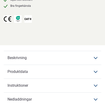
Bra fingerkänsla
Beskrivning
Produktdata
Beskrivning
OX-ON
Instruktioner
Produktdata
Produktdata
Produktbeskrivning
Nedladdningar