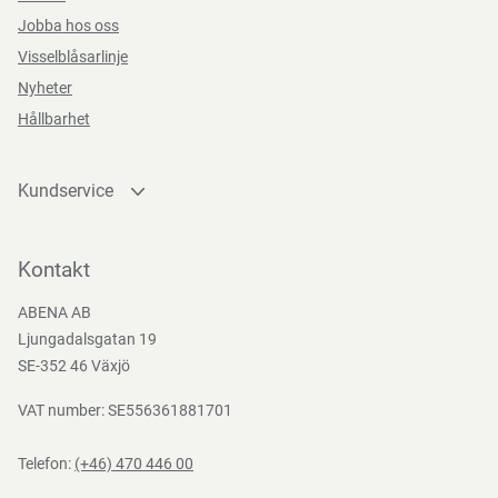
Jobba hos oss
Teststandarder
Visselblåsarlinje
Nyheter
EN
388:2016
Hållbarhet
Kundservice
Kontakta oss
Bli kund
Kontakt
Bli e-handelskund
ABENA AB
Mediacenter
Ljungadalsgatan 19
Nedladdningar
SE-352 46 Växjö
VAT number: SE556361881701
Telefon:
(+46) 470 446 00