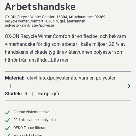
Arbetshandske
OX-ON
Recycle Winter Comfort 16304
Artikelnummer:
92369
Recycle Winter Comfort 16304, 9, grå, återvunnen
polyester/akryl/latex/polyester
OX-ON Recycle Winter Comfort är en flexibel och bekväm
vinterhandske för dig som arbetar i kalla miljöer. 20 % av
handskens stickade tyg är av återvunnen polyester som
härrör från använda…
Läs mer
Material
akryl|latex|polyester|återvunnen polyester
Storlek
9
Färg
grå
Fodrad vinterhandske
20 % återvunnen polyester
OEKO-Tex certifierad
Mjuk och bekväm