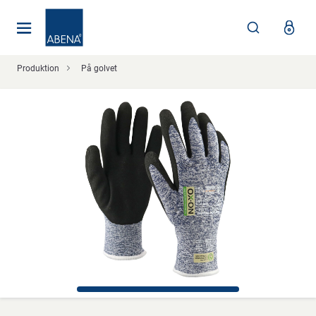
Huvudsaklig
Nav
Sidfot
Produktion
På golvet