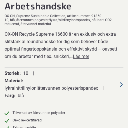
Arbetshandske
OX-ON
Supreme Sustainable Collection
Artikelnummer:
91350
10, blå, återvunnen polyester/lykra/nitril/nylon/spandex, hållbart, CO2-
reducerat, återvunnet material
OX-ON Recycle Supreme 16600 är en exklusiv och extra
slitstark allroundhandske för dig som behöver både
optimal fingertoppskänsla och effektivt skydd – oavsett
om du arbetar med t.ex. snickeri,…
Läs mer
Storlek
10
Material
lykra|nitril|nylon|återvunnen polyester|spandex
Färg
blå
Tillverkad av återvunnen polyester
OekoTex-certifierad
Extremt smidig