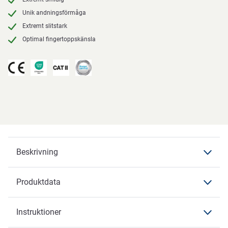
Unik andningsförmåga
Extremt slitstark
Optimal fingertoppskänsla
Beskrivning
Produktdata
Beskrivning
OX-ON
Instruktioner
Produktdata