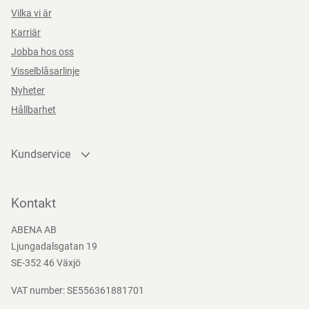
Vilka vi är
Karriär
Funktioner
Jobba hos oss
Visselblåsarlinje
Supreme
Nyheter
Hållbarhet
Teststandarder
Kundservice
EN
Kontakta oss
388:2016
Bli kund
Kontakt
Bli e-handelskund
ABENA AB
Mediacenter
Ljungadalsgatan 19
Nedladdningar
SE-352 46 Växjö
VAT number: SE556361881701