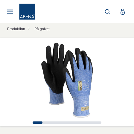
Huvudsaklig
Nav
Sidfot
Produktion
På golvet