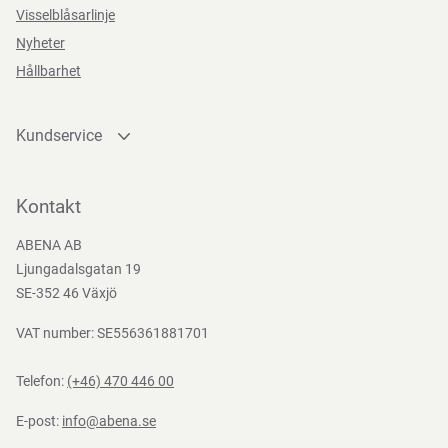
Visselblåsarlinje
Retail
Supreme
Nyheter
package
Hållbarhet
Kundservice
Teststandarder
Kontakta oss
EN
Bli kund
Kontakt
388:2016
Bli e-handelskund
ABENA AB
Mediacenter
Ljungadalsgatan 19
Nedladdningar
SE-352 46 Växjö
VAT number: SE556361881701
Telefon:
(+46) 470 446 00
E-post:
info@abena.se