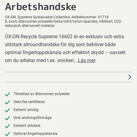
Arbetshandske
OX-ON
Supreme Sustainable Collection
Artikelnummer:
91718
8, svart, återvunnen polyester/lykra/nitril/nylon/spandex, Hållbart, CO2-
reducerat, återvunnet material
OX-ON Recycle Supreme 16602 är en exklusiv och extra
slitstark allroundhandske för dig som behöver både
optimal fingertoppskänsla och effektivt skydd – oavsett
om du arbetar med t.ex. snickeri,…
Läs mer
Tillverkad av återvunnen polyester
OekoTex-certifierad
Extremt smidig
Unik andningsförmåga
Extremt slitstark
Optimal fingertoppskänsla