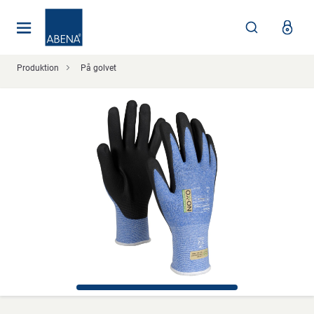
Huvudsaklig
Nav
Sidfot
Produktion
På golvet