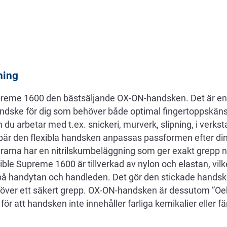
ning
preme 1600 den bästsäljande OX-ON-handsken. Det är en 
andske för dig som behöver både optimal fingertoppskänsl
du arbetar med t.ex. snickeri, murverk, slipning, i verkst
bär den flexibla handsken anpassas passformen efter di
rarna har en nitrilskumbeläggning som ger exakt grepp nä
ible Supreme 1600 är tillverkad av nylon och elastan, vil
å handytan och handleden. Det gör den stickade handsk
ver ett säkert grepp. OX-ON-handsken är dessutom ”Oek
i för att handsken inte innehåller farliga kemikalier eller 