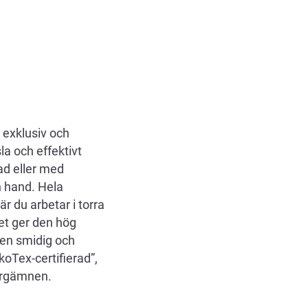
exklusiv och
a och effektivt
ad eller med
n hand. Hela
r du arbetar i torra
ket ger den hög
en smidig och
oTex-certifierad”,
färgämnen.