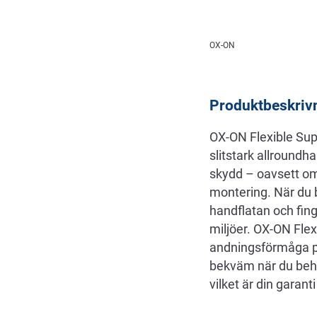
Beskrivning
OX-ON
Produktbeskriv
OX-ON Flexible Su
slitstark allroundh
skydd – oavsett om 
montering. När du 
handflatan och fing
miljöer. OX-ON Flex
andningsförmåga p
bekväm när du behö
vilket är din garant