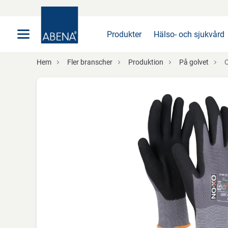
Huvudsaklig
Nav
Sidfot
Produkter
Hälso- och sjukvård
Hem
Fler branscher
Produktion
På golvet
O