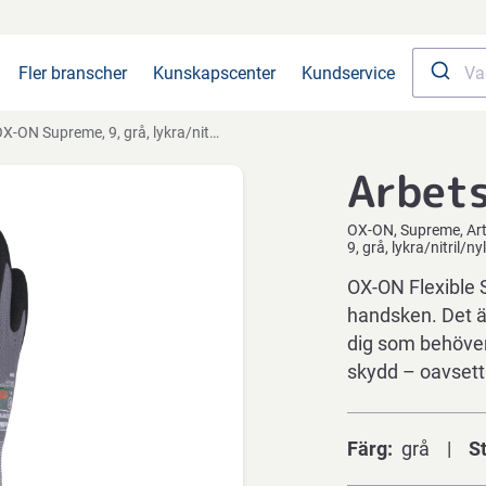
Fler branscher
Kunskapscenter
Kundservice
X-ON Supreme, 9, grå, lykra/nitril/nylon/spandex
Arbet
OX-ON
Supreme
Ar
9, grå, lykra/nitril/
OX-ON Flexible
handsken. Det är
dig som behöver
skydd – oavset
Färg
grå
S