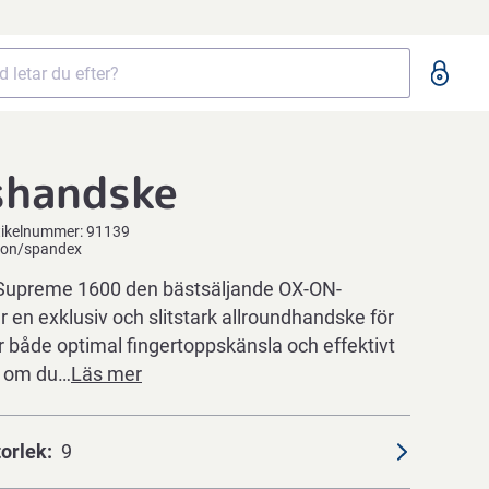
shandske
tikelnummer:
91139
nylon/spandex
 Supreme 1600 den bästsäljande OX-ON-
 en exklusiv och slitstark allroundhandske för
 både optimal fingertoppskänsla och effektivt
t om du…
Läs mer
torlek
9