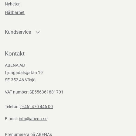
Nyheter
Hållbarhet
Teststandarder
Kundservice
EN
Kontakta oss
388:2016
Bli kund
Kontakt
Bli e-handelskund
ABENA AB
Mediacenter
Ljungadalsgatan 19
Nedladdningar
SE-352 46 Växjö
VAT number: SE556361881701
Telefon:
(+46) 470 446 00
E-post:
info@abena.se
Prenumerera på ABENAs