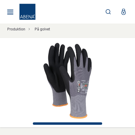
Huvudsaklig
Nav
Sidfot
Produktion
På golvet