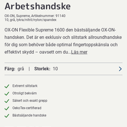
Arbetshandske
OX-ON
Supreme
Artikelnummer:
91140
10, grå, lykra/nitril/nylon/spandex
OX-ON Flexible Supreme 1600 den bästsäljande OX-ON-
handsken. Det är en exklusiv och slitstark allroundhandske
för dig som behöver både optimal fingertoppskänsla och
effektivt skydd – oavsett om du…
Läs mer
Färg
grå
Storlek
10
Extremt slitstark
Otroligt bekväm
Säkert och exakt grepp
OekoTex-certifierad
Bästsäljande handske