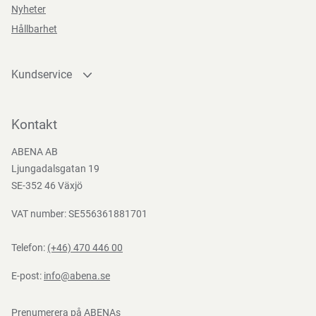
Nyheter
package
Hållbarhet
Kundservice
Teststandarder
Kontakta oss
EN
Bli kund
Kontakt
388:2016
Bli e-handelskund
ABENA AB
Mediacenter
Ljungadalsgatan 19
Nedladdningar
SE-352 46 Växjö
VAT number: SE556361881701
Telefon:
(+46) 470 446 00
E-post:
info@abena.se
Prenumerera på ABENAs