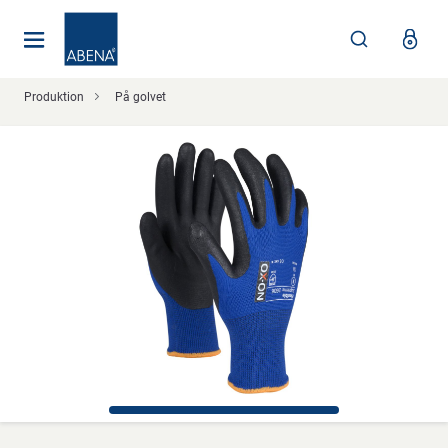
Huvudsaklig
Nav
Sidfot
Produktion
På golvet