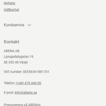
Nyheter
Hållbarhet
Teststandarder
Kundservice
EN
388:2016
Kontakta oss
Bli kund
Kontakt
Bli e-handelskund
ABENA AB
Mediacenter
Ljungadalsgatan 19
Nedladdningar
SE-352 46 Växjö
VAT number: SE556361881701
Telefon:
(+46) 470 446 00
E-post:
info@abena.se
Prenumerera på ABENAs