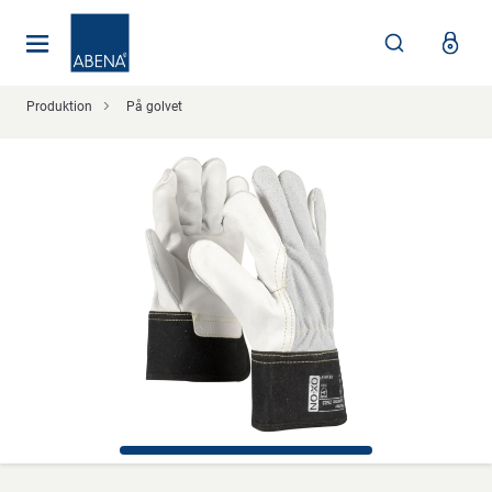
Huvudsaklig
Nav
Sidfot
Produktion
På golvet