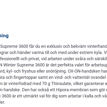
ning
Supreme 3600 får du en exklusiv och bekväm vinterhan
fingrar och händer varma till och med under extrem kyla.
ssionellt och privat, vid arbeten under svåra och särskilt
N Winter Supreme 3600 är det perfekta valet för arbetsup
dgård, kyl- och fryshus eller snöröjning. OX-ON-handsken h
ta och fingertoppar samt en vind- och vattentät ovandel i
n är vinterfodrad med 70 g Thinsulate, vilket garanterar
rm handske. Den har också ett Hipora-membran som gör 
3600 är ett utmärkt val för dig som arbetar i kalla och vå
er.