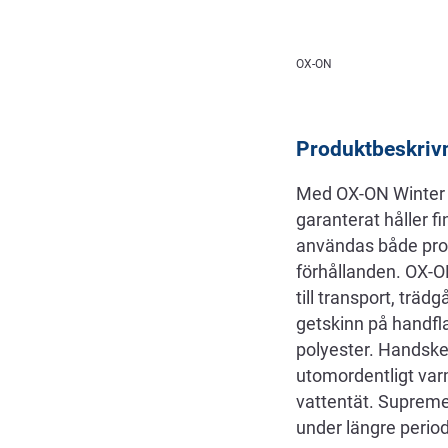
Beskrivning
OX-ON
Produktbeskriv
Med OX-ON Winter 
garanterat håller 
användas både profe
förhållanden. OX-O
till transport, trä
getskinn på handfla
polyester. Handske
utomordentligt va
vattentät. Supreme 
under längre period