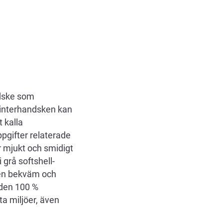
dske som
 Vinterhandsken kan
 kalla
pgifter relaterade
ar mjukt och smidigt
 grå softshell-
 en bekväm och
den 100 %
ta miljöer, även