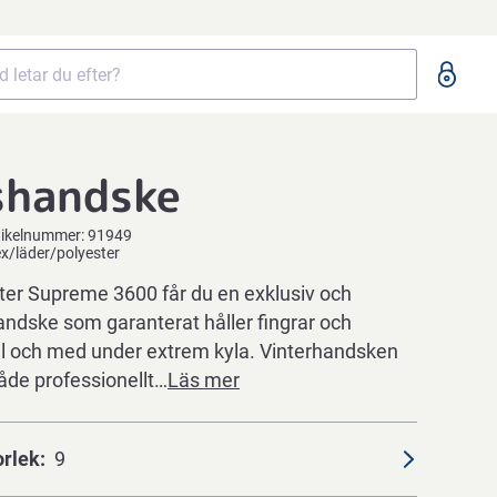
shandske
tikelnummer:
91949
tex/läder/polyester
er Supreme 3600 får du en exklusiv och
ndske som garanterat håller fingrar och
ll och med under extrem kyla. Vinterhandsken
de professionellt…
Läs mer
orlek
9