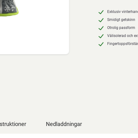
Exklusiv vinterha
Smidigt getskinn
Otrolig passform
Välisolerad och e
Fingertoppsförstä
struktioner
Nedladdningar