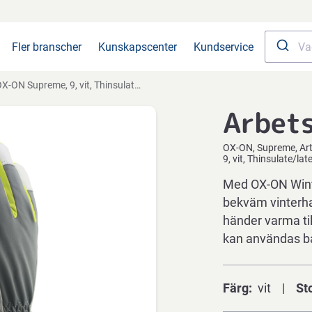
Fler branscher
Kunskapscenter
Kundservice
X-ON Supreme, 9, vit, Thinsulate/latex/läder/polyester
Arbet
OX-ON
Supreme
Ar
9, vit, Thinsulate/la
Med OX-ON Wint
bekväm vinterha
händer varma ti
kan användas bå
Färg
vit
St