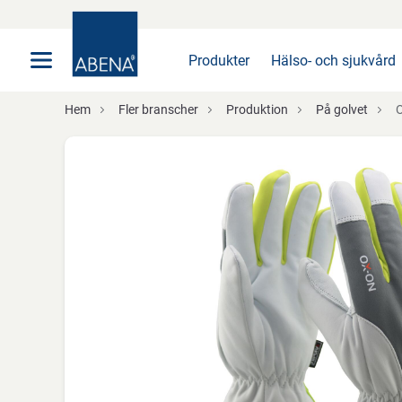
Huvudsaklig
Nav
Sidfot
Produkter
Hälso- och sjukvård
Hem
Fler branscher
Produktion
På golvet
O