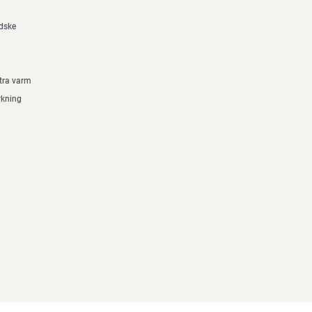
ndske
xtra varm
rkning