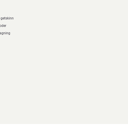
 getskinn
oder
tagning