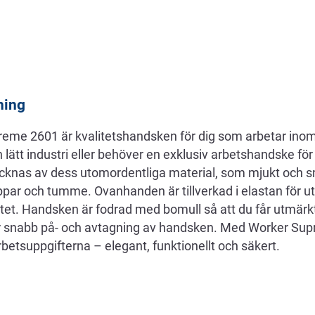
ning
eme 2601 är kvalitetshandsken för dig som arbetar ino
ätt industri eller behöver en exklusiv arbetshandske för 
nas av dess utomordentliga material, som mjukt och sm
oppar och tumme. Ovanhanden är tillverkad i elastan för 
litet. Handsken är fodrad med bomull så att du får utmär
r snabb på- och avtagning av handsken. Med Worker Sup
arbetsuppgifterna – elegant, funktionellt och säkert.