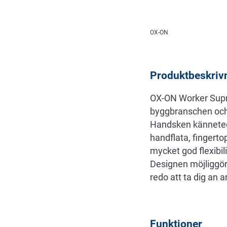
Beskrivning
OX-ON
Produktbeskriv
OX-ON Worker Supr
byggbranschen och l
Handsken känneteck
handflata, fingert
mycket god flexibi
Designen möjliggö
redo att ta dig an 
Funktioner