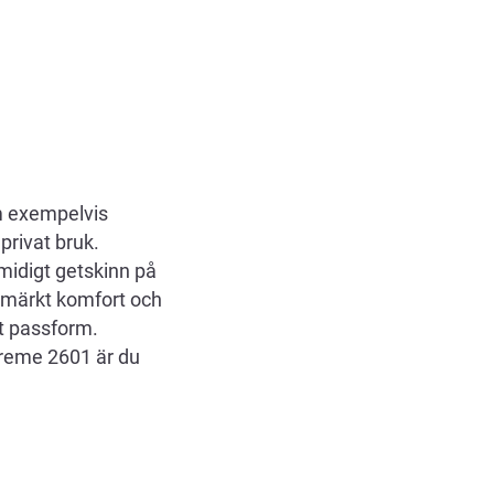
m exempelvis
privat bruk.
idigt getskinn på
utmärkt komfort och
kt passform.
reme 2601 är du