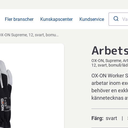
Fler branscher
Kunskapscenter
Kundservice
X-ON Supreme, 12, svart, bomull/läder, fodrad
Arbet
OX-ON
Supreme
Ar
12, svart, bomull/läd
OX-ON Worker S
arbetar inom exe
behöver en exkl
kännetecknas a
Färg
svart