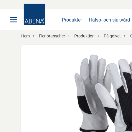
Huvudsaklig
Nav
Sidfot
Produkter
Hälso- och sjukvård
Hem
Fler branscher
Produktion
På golvet
O