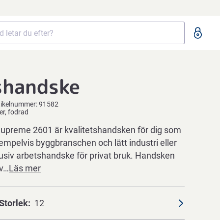
shandske
tikelnummer:
91582
er, fodrad
upreme 2601 är kvalitetshandsken för dig som
mpelvis byggbranschen och lätt industri eller
usiv arbetshandske för privat bruk. Handsken
v…
Läs mer
Storlek
12