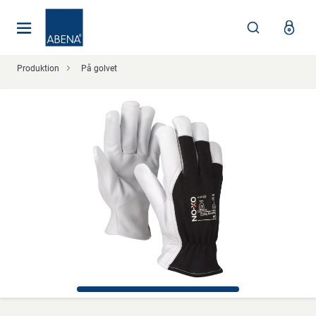
Huvudsaklig
Nav
Sidfot
Produktion
På golvet