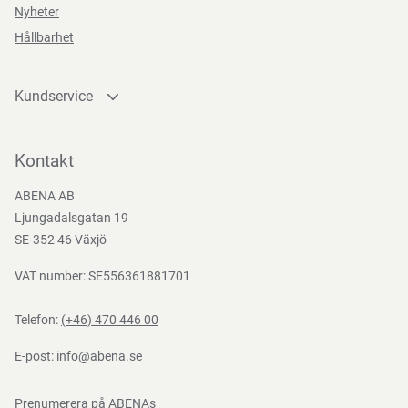
Nyheter
Teststandarder
Hållbarhet
EN
Kundservice
388:2016
Kontakta oss
Bli kund
Kontakt
Bli e-handelskund
ABENA AB
Mediacenter
Ljungadalsgatan 19
Nedladdningar
SE-352 46 Växjö
VAT number: SE556361881701
Telefon:
(+46) 470 446 00
E-post:
info@abena.se
Prenumerera på ABENAs