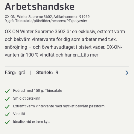
Arbetshandske
OX-ON
Winter Supreme 3602
Artikelnummer:
91969
9, grå, Thinsulate/päls/läder/neopren/PE/polyester
OX-ON Winter Supreme 3602 är en exklusiv, extremt varm
och bekväm vintervante för dig som arbetar med t.ex.
snöröjning – och överhuvudtaget i bistert väder. OX-ON-
vanten är 100 % vindtät och har en…
Läs mer
Färg
grå
Storlek
9
Fodrad med 150 g. Thinsulate
Smidigt getskinn
Extremt varm vintervante med mycket bekväm passform
Vindtät
Idealisk vid extrem kyla