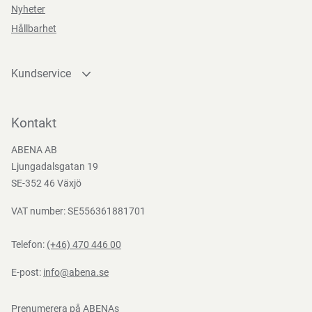
Funktioner
Nyheter
Supreme
Hållbarhet
Kundservice
Kontakta oss
Teststandarder
Bli kund
Kontakt
EN
Bli e-handelskund
388:2016
ABENA AB
Mediacenter
Ljungadalsgatan 19
Nedladdningar
SE-352 46 Växjö
VAT number: SE556361881701
Telefon:
(+46) 470 446 00
E-post:
info@abena.se
Prenumerera på ABENAs