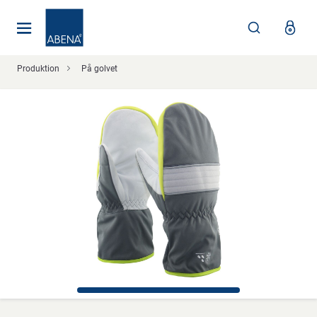
Huvudsaklig
Nav
Sidfot
Produktion
På golvet