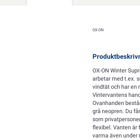
Beskrivning
OX-ON
Produktbeskriv
OX-ON Winter Supre
arbetar med t.ex. 
vindtät och har en
Vintervantens handf
Ovanhanden består a
grå neopren. Du få
som privatpersoner
flexibel. Vanten är
varma även under 