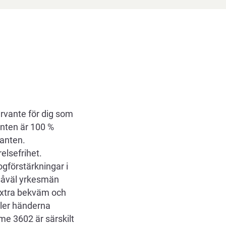
rvante för dig som
anten är 100 %
vanten.
elsefrihet.
ogförstärkningar i
såväl yrkesmän
extra bekväm och
ller händerna
e 3602 är särskilt