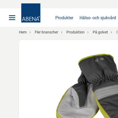
Huvudsaklig
Nav
Sidfot
Produkter
Hälso- och sjukvård
Hem
Fler branscher
Produktion
På golvet
OX