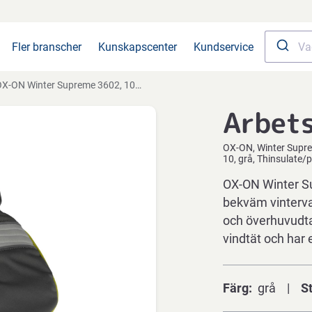
Fler branscher
Kunskapscenter
Kundservice
-ON Winter Supreme 3602, 10, grå, Thinsulate/päls/läder/neopren/PE/polyester
Arbet
OX-ON
Winter Supr
10, grå, Thinsulate/
OX-ON Winter Su
bekväm vinterva
och överhuvudta
vindtät och har
Färg
grå
S