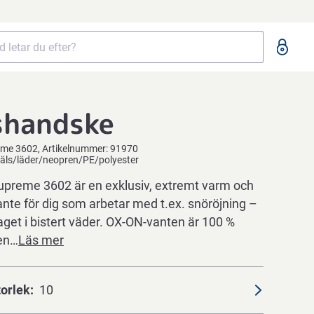
shandske
eme 3602
Artikelnummer:
91970
päls/läder/neopren/PE/polyester
preme 3602 är en exklusiv, extremt varm och
nte för dig som arbetar med t.ex. snöröjning –
get i bistert väder. OX-ON-vanten är 100 %
 en…
Läs mer
torlek
10