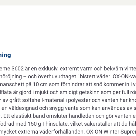
ning
me 3602 är en exklusiv, extremt varm och bekväm vinte
snöröjning – och överhuvudtaget i bistert väder. OX-ON-v
 manschett på 10 cm som förhindrar att snö kommer in i 
lata är gjord i mjukt och smidigt getskinn som ger full rör
v grått softshell-material i polyester och vanten har kn
r en väldesignad och snygg vante som kan användas av 
. Ett elastiskt band omsluter handleden och gör vanten 
 fodrad med 150 g Thinsulate, vilket säkerställer att du hå
mycket extrema väderförhållanden. OX-ON Winter Suprem