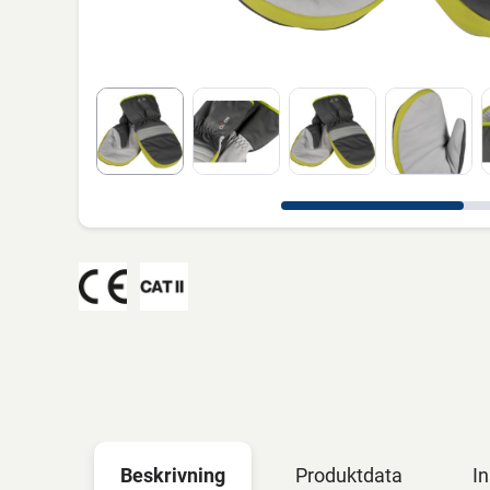
Beskrivning
Produktdata
In