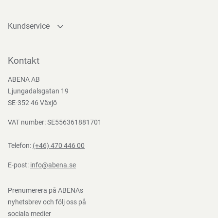
Kundservice
Kontakta oss
Bli kund
Kontakt
Bli e-handelskund
ABENA AB
Mediacenter
Ljungadalsgatan 19
Nedladdningar
SE-352 46 Växjö
VAT number: SE556361881701
Telefon:
(+46) 470 446 00
E-post:
info@abena.se
Prenumerera på ABENAs
nyhetsbrev och följ oss på
sociala medier