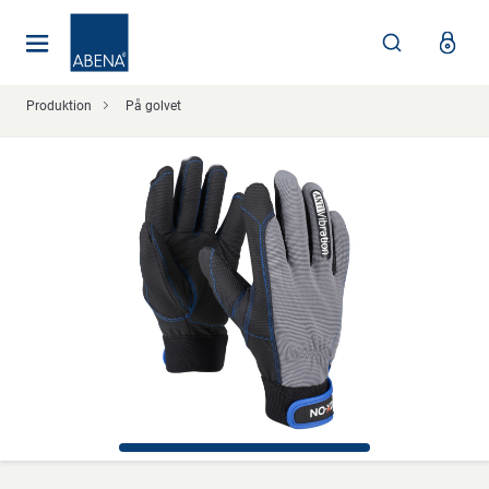
Huvudsaklig
Nav
Sidfot
Produktion
På golvet