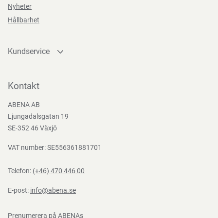
Nyheter
Hållbarhet
Funktioner
Kundservice
Retail
Kontakta oss
package
Bli kund
Kontakt
Bli e-handelskund
ABENA AB
Mediacenter
Ljungadalsgatan 19
Teststandarder
Nedladdningar
SE-352 46 Växjö
EN
EN
VAT number: SE556361881701
388:2016
ISO
10819:2013
Telefon:
(+46) 470 446 00
E-post:
info@abena.se
Prenumerera på ABENAs