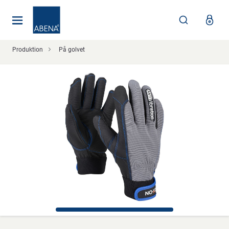
Huvudsaklig
Nav
Sidfot
Produktion
På golvet