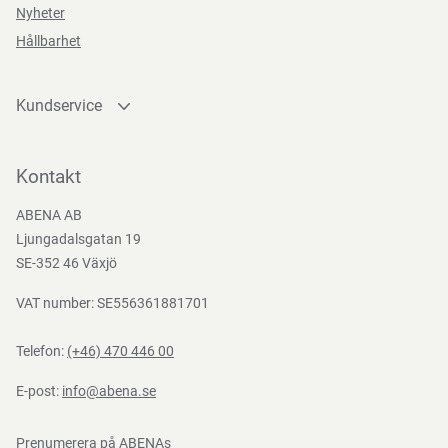
Nyheter
Hållbarhet
Funktioner
Kundservice
Retail
Kontakta oss
package
Bli kund
Kontakt
Bli e-handelskund
ABENA AB
Mediacenter
Ljungadalsgatan 19
Teststandarder
Nedladdningar
SE-352 46 Växjö
EN
EN
VAT number: SE556361881701
388:2016
ISO
10819:2013
Telefon:
(+46) 470 446 00
E-post:
info@abena.se
Prenumerera på ABENAs