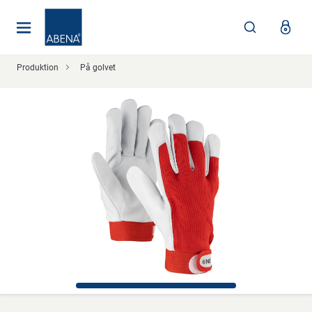
Huvudsaklig
Nav
Sidfot
Produktion
På golvet