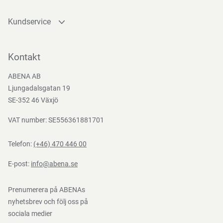
Kundservice
Kontakta oss
Bli kund
Kontakt
Bli e-handelskund
ABENA AB
Mediacenter
Ljungadalsgatan 19
Nedladdningar
SE-352 46 Växjö
VAT number: SE556361881701
Telefon:
(+46) 470 446 00
E-post:
info@abena.se
Prenumerera på ABENAs
nyhetsbrev och följ oss på
sociala medier