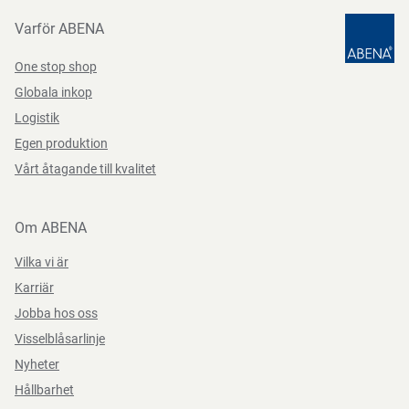
Datasheets 93819 SV-SE
PDF-fil
flexibilitet. Worker Basic 2012 har kardborrestängning vid
Varför ABENA
Färg
brun
handleden gör handsken åtsittande och bekväm. Denna
modell ger en ekonomiskt attraktiv handske för
One stop shop
Storlek
9
professionellt och privat bruk, t.ex. i trädgården eller lättare
Globala inkop
renoveringsarbeten.
Logistik
Egen produktion
Vårt åtagande till kvalitet
Teststandarder
Om ABENA
Vilka vi är
Karriär
Jobba hos oss
Visselblåsarlinje
Nyheter
Hållbarhet