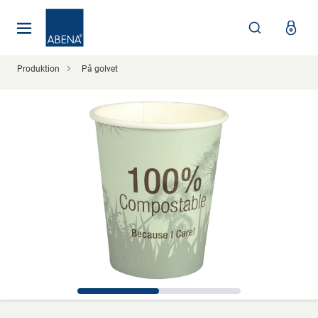
Huvudsaklig
Nav
Sidfot
Produktion
På golvet