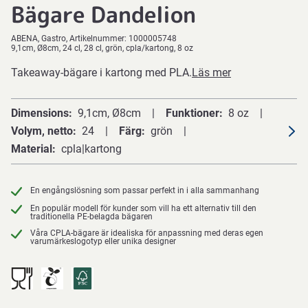
Bägare Dandelion
ABENA
Gastro
Artikelnummer:
1000005748
9,1cm, Ø8cm, 24 cl, 28 cl, grön, cpla/kartong, 8 oz
Takeaway-bägare i kartong med PLA.
Läs mer
Dimensions
9,1cm, Ø8cm
Funktioner
8 oz
Volym, netto
24
Färg
grön
Material
cpla|kartong
En engångslösning som passar perfekt in i alla sammanhang
En populär modell för kunder som vill ha ett alternativ till den
traditionella PE-belagda bägaren
Våra CPLA-bägare är idealiska för anpassning med deras egen
varumärkeslogotyp eller unika designer