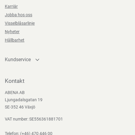
Karriär
Jobba hos oss
Visselblåsarlinje
Nyheter
Hållbarhet
Kundservice
Kontakta oss
Bli kund
Kontakt
Bli e-handelskund
ABENA AB
Mediacenter
Ljungadalsgatan 19
Nedladdningar
SE-352 46 Växjö
VAT number: SE556361881701
Telefon:
(+46) 470 446 00