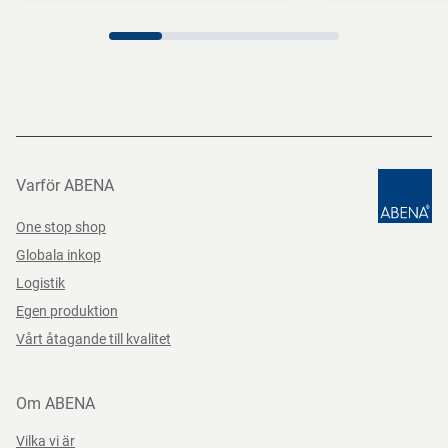
Direktiv, förordningar och lagstiftning
(EG) nr 10/2011, (EG) nr 1935/2004, (EG) Nr. 2023/2006,
(EU) 2020/2151, (EU) nr 995/2010, BEK nr 681 af
25/05/2020
Varför ABENA
One stop shop
Globala inkop
Logistik
Egen produktion
Vårt åtagande till kvalitet
Om ABENA
Vilka vi är