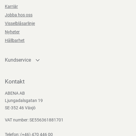
Karriär
Jobba hos oss
Visselblåsarlinje
Nyheter
Hållbarhet
Kundservice
Kontakta oss
Bli kund
Kontakt
Bli e-handelskund
ABENA AB
Mediacenter
Ljungadalsgatan 19
Nedladdningar
SE-352 46 Växjö
VAT number: SE556361881701
Telefon:
(+46) 470 446 00