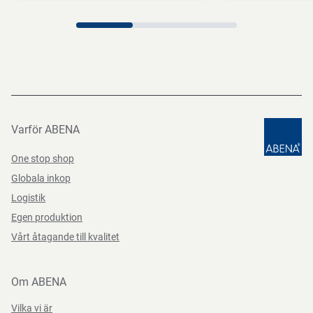
Direktiv, förordningar och lagstiftning
(EG) nr 10/2011, (EG) nr 1935/2004, (EG) Nr. 2023/2006,
(EU) 2020/2151, (EU) nr 995/2010, BEK nr 681 af
25/05/2020
Varför ABENA
One stop shop
Globala inkop
Logistik
Egen produktion
Vårt åtagande till kvalitet
Om ABENA
Vilka vi är