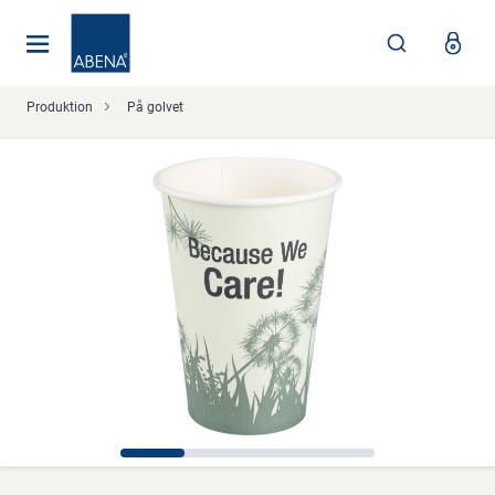
Huvudsaklig
Nav
Sidfot
Produktion
På golvet