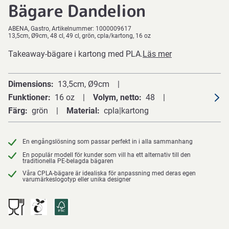
Bägare Dandelion
ABENA
Gastro
Artikelnummer:
1000009617
13,5cm, Ø9cm, 48 cl, 49 cl, grön, cpla/kartong, 16 oz
Takeaway-bägare i kartong med PLA.
Läs mer
Dimensions
13,5cm, Ø9cm
Funktioner
16 oz
Volym, netto
48
Färg
grön
Material
cpla|kartong
En engångslösning som passar perfekt in i alla sammanhang
En populär modell för kunder som vill ha ett alternativ till den
traditionella PE-belagda bägaren
Våra CPLA-bägare är idealiska för anpassning med deras egen
varumärkeslogotyp eller unika designer