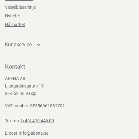
Visselblåsarlinje
Nyheter
Hållbarhet
Kundservice
Kontakta oss
Bli kund
Kontakt
Bli e-handelskund
ABENA AB
Mediacenter
Ljungadalsgatan 19
Nedladdningar
SE-352 46 Växjö
VAT number: SE556361881701
Telefon:
(+46) 470 446 00
E-post:
info@abena.se