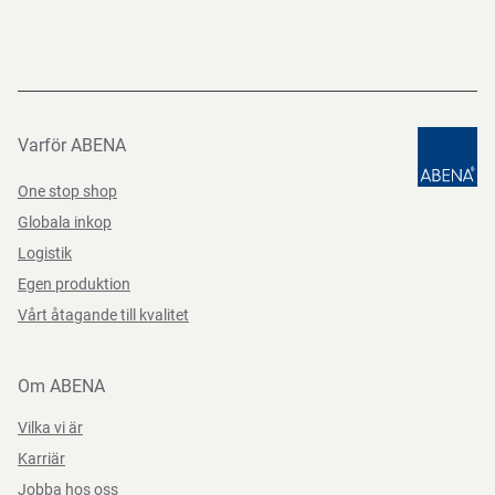
Direktiv, förordningar och lagstiftning
(EG) nr 10/2011, (EG) nr 1935/2004, (EG) Nr. 2023/2006,
Varför ABENA
(EU) 2020/2151, (EU) nr 995/2010, BEK nr 681 af
One stop shop
25/05/2020
Globala inkop
Logistik
Egen produktion
Vårt åtagande till kvalitet
Om ABENA
Vilka vi är
Karriär
Jobba hos oss