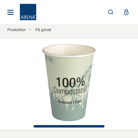
Huvudsaklig
Nav
Sidfot
Produktion
På golvet