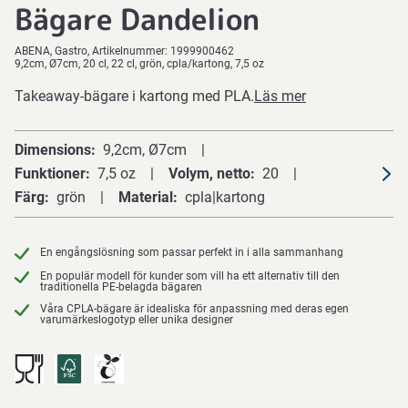
Bägare Dandelion
ABENA
Gastro
Artikelnummer:
1999900462
9,2cm, Ø7cm, 20 cl, 22 cl, grön, cpla/kartong, 7,5 oz
Takeaway-bägare i kartong med PLA.
Läs mer
Dimensions
9,2cm, Ø7cm
Funktioner
7,5 oz
Volym, netto
20
Färg
grön
Material
cpla|kartong
En engångslösning som passar perfekt in i alla sammanhang
En populär modell för kunder som vill ha ett alternativ till den
traditionella PE-belagda bägaren
Våra CPLA-bägare är idealiska för anpassning med deras egen
varumärkeslogotyp eller unika designer