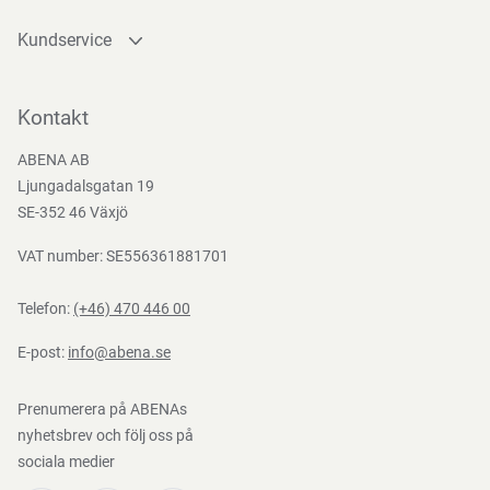
att hjälpa dig att hitta de alternativ som bäst uppfyller dina
specifika behov.
Kundservice
Kontakta oss
Bli kund
Kontakt
Funktioner
Bli e-handelskund
ABENA AB
Mediacenter
Ljungadalsgatan 19
Nedladdningar
SE-352 46 Växjö
VAT number: SE556361881701
Telefon:
(+46) 470 446 00
E-post:
info@abena.se
Prenumerera på ABENAs
nyhetsbrev och följ oss på
sociala medier