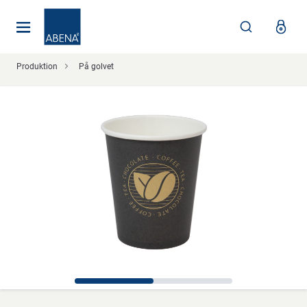
Huvudsaklig
Nav
Sidfot
Produktion
På golvet