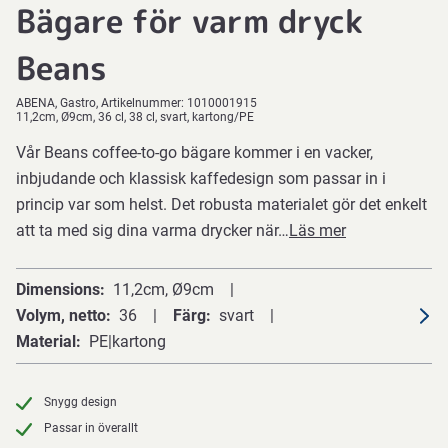
Bägare för varm dryck
Beans
ABENA
Gastro
Artikelnummer:
1010001915
11,2cm, Ø9cm, 36 cl, 38 cl, svart, kartong/PE
Vår Beans coffee-to-go bägare kommer i en vacker,
inbjudande och klassisk kaffedesign som passar in i
princip var som helst. Det robusta materialet gör det enkelt
att ta med sig dina varma drycker när…
Läs mer
Dimensions
11,2cm, Ø9cm
Volym, netto
36
Färg
svart
Material
PE|kartong
Snygg design
Passar in överallt