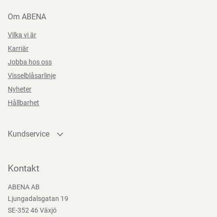
Om ABENA
Vilka vi är
Karriär
Jobba hos oss
Visselblåsarlinje
Nyheter
Hållbarhet
Kundservice
Kontakta oss
Bli kund
Kontakt
Bli e-handelskund
ABENA AB
Mediacenter
Ljungadalsgatan 19
Nedladdningar
SE-352 46 Växjö