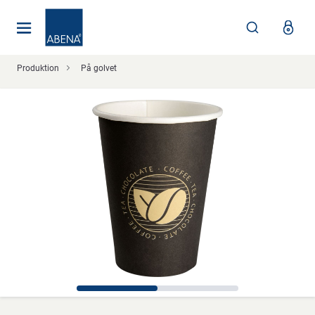
Huvudsaklig
Nav
Sidfot
Produktion
På golvet