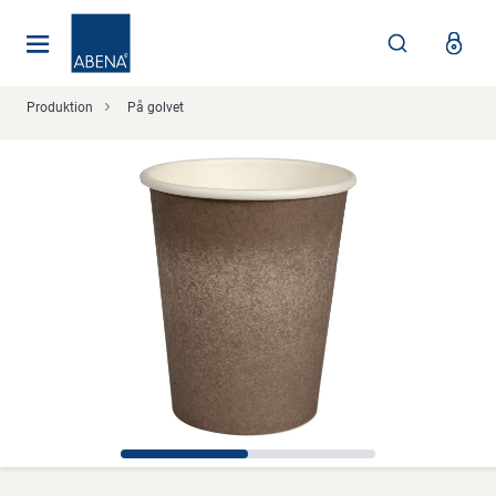
Huvudsaklig
Nav
Sidfot
Produktion
På golvet