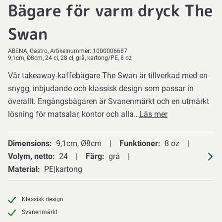
Bägare för varm dryck The
Swan
ABENA
Gastro
Artikelnummer:
1000006687
9,1cm, Ø8cm, 24 cl, 28 cl, grå, kartong/PE, 8 oz
Vår takeaway-kaffebägare The Swan är tillverkad med en
snygg, inbjudande och klassisk design som passar in
överallt. Engångsbägaren är Svanenmärkt och en utmärkt
lösning för matsalar, kontor och alla…
Läs mer
Dimensions
9,1cm, Ø8cm
Funktioner
8 oz
Volym, netto
24
Färg
grå
Material
PE|kartong
Klassisk design
Svanenmärkt