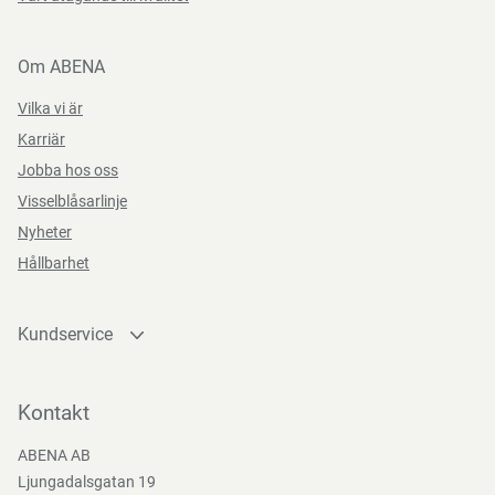
Om ABENA
Vilka vi är
Karriär
Jobba hos oss
Visselblåsarlinje
Nyheter
Hållbarhet
Kundservice
Kontakta oss
Bli kund
Kontakt
Bli e-handelskund
ABENA AB
Mediacenter
Ljungadalsgatan 19