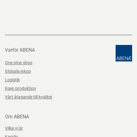
Förvara rent och torrt.
för professionella cateringföretag, storkök och
besöksnäringen.
Direktiv, förordningar och lagstiftning
Funktioner
(EG) nr 10/2011, (EG) nr 1935/2004, (EG) Nr. 2023/2006,
BEK nr 681 af 25/05/2020
Varför ABENA
One stop shop
Globala inkop
Logistik
Egen produktion
Vårt åtagande till kvalitet
Om ABENA
Vilka vi är
Karriär