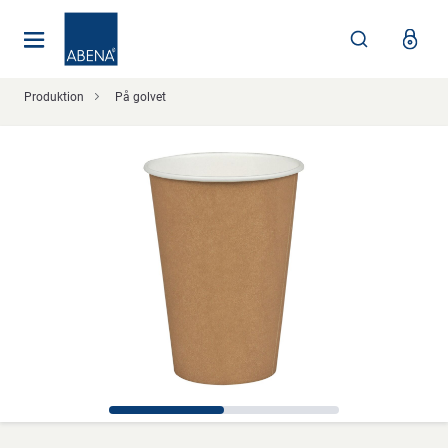
Huvudsaklig
Nav
Sidfot
Produktion
På golvet