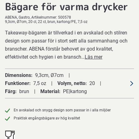
Bägare för varma drycker
ABENA
Gastro
Artikelnummer:
500578
9,3cm, Ø7cm, 20 cl, 22 cl, brun, kartong/PE, 7,5 oz
Takeaway-bägaren är tillverkad i en avskalad och stilren
design som passar för i stort sett alla sammanhang och
branscher. ABENA förstår behovet av god kvalitet,
effektivitet och hygien i en bransch…
Läs mer
Dimensions
9,3cm, Ø7cm
Funktioner
7,5 oz
Volym, netto
20
Färg
brun
Material
PE|kartong
En avskalad och snygg design som passar in i alla miljöer
Praktisk engångsbägare av hög kvalitet