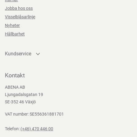
Jobba hos oss
Visselblåsarlinje
Nyheter
Hållbarhet
Kundservice
Kontakta oss
Bli kund
Kontakt
Bli e-handelskund
ABENA AB
Mediacenter
Ljungadalsgatan 19
Nedladdningar
SE-352 46 Växjö
VAT number: SE556361881701
Telefon:
(+46) 470 446 00