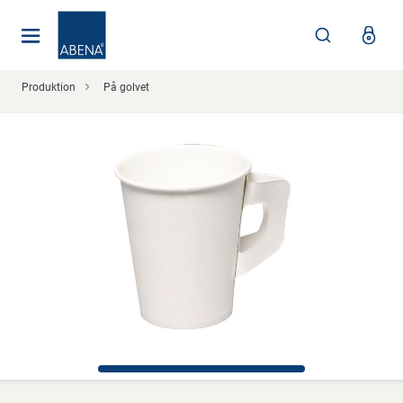
Huvudsaklig
Nav
Sidfot
Produktion
På golvet