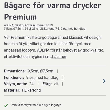
Bägare för varma drycker
Premium
ABENA
Gastro
Artikelnummer:
8013
9,5cm, Ø7,5cm, 24 cl, 25 cl, vit, kartong/PE, 9 oz, med handtag
Vår Premium kaffe-to-go-bägare med klassisk vit design
har en slät yta, vilket gör den idealisk för tryck med
anpassad logotyp. ABENA förstår behovet av god kvalitet,
effektivitet och hygien i en…
Läs mer
Dimensions
9,5cm, Ø7,5cm
Funktioner
9 oz, med handtag
Volym, netto
24
Färg
vit
Material
PE|kartong
Perfekt för tryck med din egen logotyp