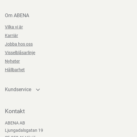
Om ABENA
Vilka vi är
Karriär
Jobba hos oss
Visselblåsarlinje
Nyheter
Hållbarhet
Kundservice
Kontakta oss
Bli kund
Kontakt
Bli e-handelskund
ABENA AB
Mediacenter
Ljungadalsgatan 19
Nedladdningar