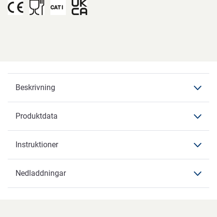
Beskrivning
Produktdata
Beskrivning
Instruktioner
Produktdata
Produktdata
Nedladdningar
Instruktioner
Varumärke
ABENA
Nedladdningar
Artikelbenämning
Balaclava