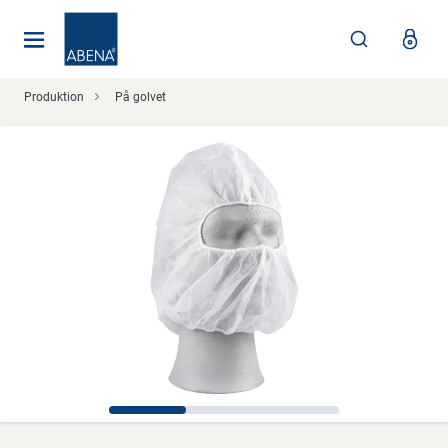
Huvudsaklig
Nav
Sidfot
Produktion
På golvet