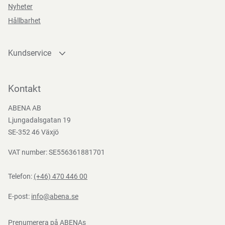
Direktiv, förordningar och lagstiftning
Nyheter
Hållbarhet
(EG) nr 10/2011, (EG) nr 1935/2004, (EG) Nr. 2023/2006,
(EU) 2016/425, BEK nr 681 af 25/05/2020
Kundservice
Kontakta oss
Bli kund
Kontakt
Bli e-handelskund
ABENA AB
Mediacenter
Ljungadalsgatan 19
Nedladdningar
SE-352 46 Växjö
VAT number: SE556361881701
Telefon:
(+46) 470 446 00
E-post:
info@abena.se
Prenumerera på ABENAs