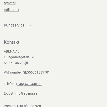
Direktiv, förordningar och lagstiftning
Nyheter
Hållbarhet
(EG) nr 10/2011, (EG) nr 1935/2004, (EG) Nr. 2023/2006,
Funktioner
(EU) 2016/425, BEK nr 681 af 25/05/2020
Kundservice
Kontakta oss
Bli kund
Kontakt
Bli e-handelskund
ABENA AB
Mediacenter
Ljungadalsgatan 19
Nedladdningar
SE-352 46 Växjö
VAT number: SE556361881701
Telefon:
(+46) 470 446 00
E-post:
info@abena.se
Prenumerera på ABENAs