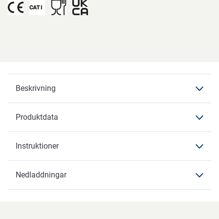
Beskrivning
Produktdata
Beskrivning
Instruktioner
Produktdata
Produktdata
Nedladdningar
Instruktioner
Varumärke
ABENA
Nedladdningar
Artikelbenämning
Besöksjacka