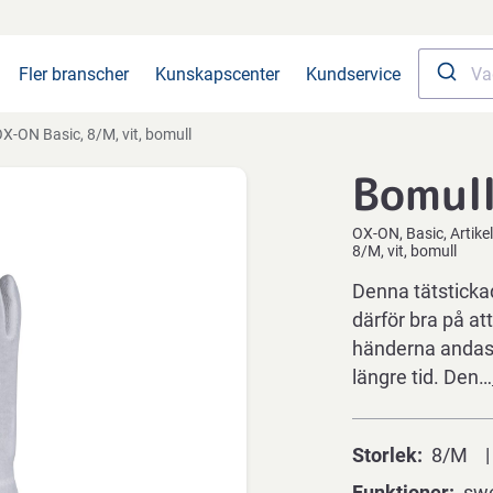
Fler branscher
Kunskapscenter
Kundservice
X-ON Basic, 8/M, vit, bomull
Bomul
OX-ON
Basic
Artik
8/M, vit, bomull
Denna tätsticka
därför bra på at
händerna andas 
längre tid. Den…
Storlek
8/M
Funktioner
swe