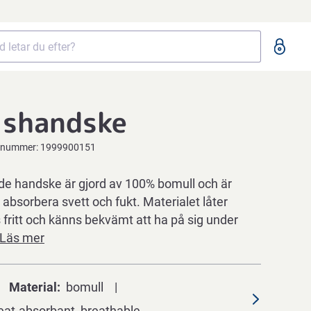
lshandske
elnummer:
1999900151
de handske är gjord av 100% bomull och är
t absorbera svett och fukt. Materialet låter
fritt och känns bekvämt att ha på sig under
Läs mer
Material
bomull
at-absorbant, breathable