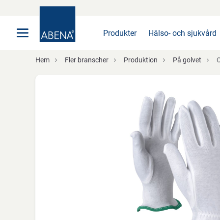
Huvudsaklig
Nav
Sidfot
Produkter
Hälso- och sjukvård
Hem
Fler branscher
Produktion
På golvet
O