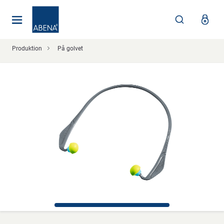
Huvudsaklig
Nav
Sidfot
Produktion
På golvet