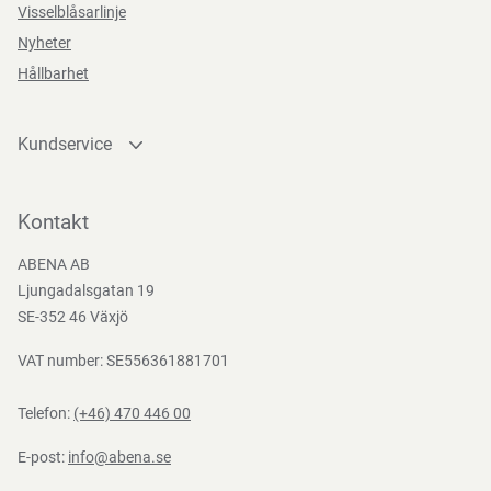
Visselblåsarlinje
Nyheter
Hållbarhet
Kundservice
Kontakta oss
Bli kund
Kontakt
Bli e-handelskund
ABENA AB
Mediacenter
Ljungadalsgatan 19
Nedladdningar
SE-352 46 Växjö
VAT number: SE556361881701
Telefon:
(+46) 470 446 00
E-post:
info@abena.se