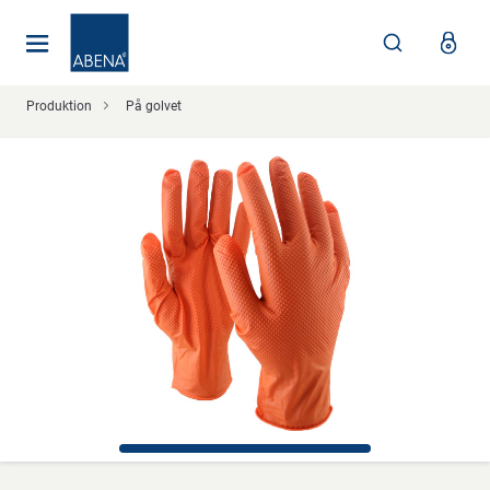
Huvudsaklig
Nav
Sidfot
Produktion
På golvet