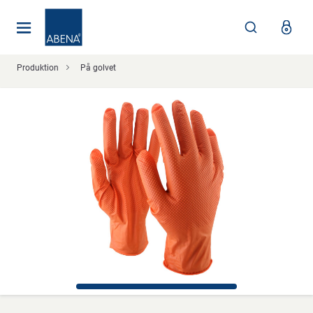
Huvudsaklig
Nav
Sidfot
Produktion
På golvet