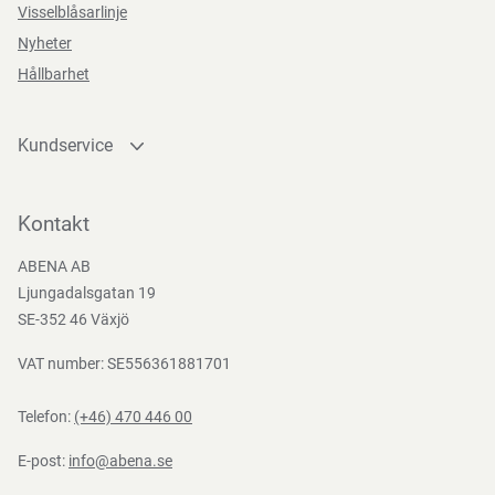
Visselblåsarlinje
Nyheter
Hållbarhet
Kundservice
Kontakta oss
Bli kund
Kontakt
Bli e-handelskund
ABENA AB
Mediacenter
Ljungadalsgatan 19
Nedladdningar
SE-352 46 Växjö
VAT number: SE556361881701
Telefon:
(+46) 470 446 00
E-post:
info@abena.se