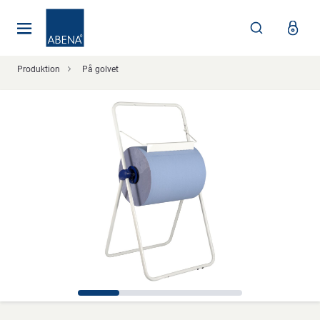
Huvudsaklig
Nav
Sidfot
Produktion
På golvet