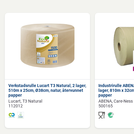
Längd/djup
46 cm
Bredd
48 cm
Verkstadsrulle Lucart T3 Natural, 2 lager,
Industrirulle ABEN
510m x 25cm, Ø38cm, natur, återvunnet
lager, 810m x 32cm
papper
papper
Lucart
T3 Natural
ABENA
Care-Ness 
112012
500165