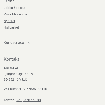
Karriär
Jobba hos oss
Visselblåsarlinje
Nyheter
Hållbarhet
Kundservice
Kontakta oss
Bli kund
Kontakt
Bli e-handelskund
ABENA AB
Mediacenter
Ljungadalsgatan 19
Nedladdningar
SE-352 46 Växjö
VAT number: SE556361881701
Telefon:
(+46) 470 446 00