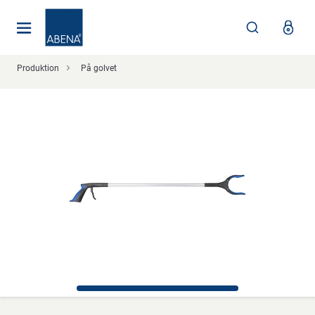
Huvudsaklig
Nav
Sidfot
Produktion
På golvet