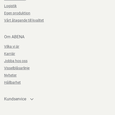
Sorterad som kartong
Logistik
Egen produktion
Vårt åtagande till kvalitet
Direktiv, förordningar och lagstiftning
Om ABENA
(EC) 1907/2006, (EU) 2023/988
Vilka vi är
Karriär
Jobba hos oss
Visselblåsarlinje
Nyheter
Hållbarhet
Kundservice
Kontakta oss