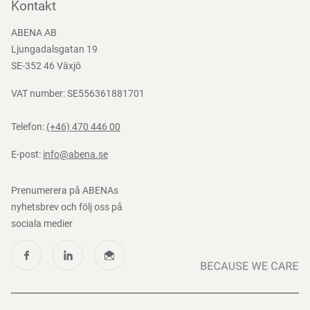
Bli kund
Kontakt
Bli e-handelskund
ABENA AB
Mediacenter
Ljungadalsgatan 19
Nedladdningar
SE-352 46 Växjö
VAT number: SE556361881701
Telefon:
(+46) 470 446 00
E-post:
info@abena.se
Prenumerera på ABENAs
nyhetsbrev och följ oss på
sociala medier