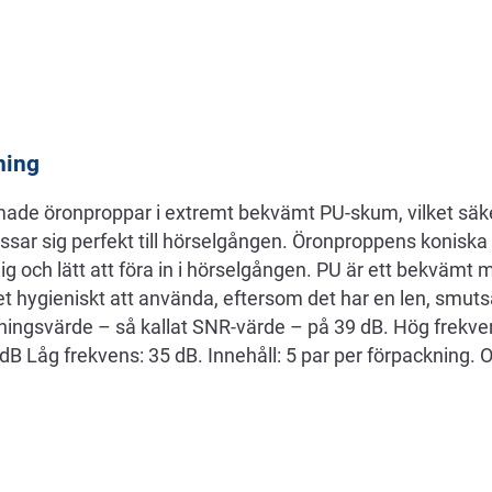
ning
ade öronproppar i extremt bekvämt PU-skum, vilket säker
ssar sig perfekt till hörselgången. Öronproppens koniska
g och lätt att föra in i hörselgången. PU är ett bekvämt 
 hygieniskt att använda, eftersom det har en len, smuts
ngsvärde – så kallat SNR-värde – på 39 dB. Hög frekve
B Låg frekvens: 35 dB. Innehåll: 5 par per förpackning. O