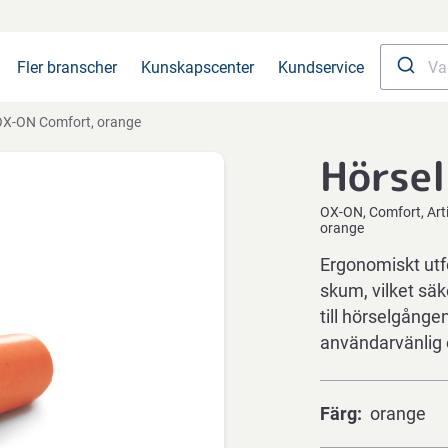
Fler branscher
Kunskapscenter
Kundservice
OX-ON Comfort, orange
Hörse
OX-ON
Comfort
Art
orange
Ergonomiskt ut
skum, vilket säk
till hörselgång
användarvänlig
Färg
orange