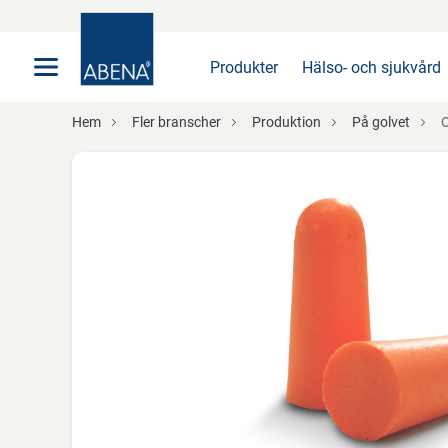
Huvudsaklig
Nav
Sidfot
Produkter
Hälso- och sjukvård
Hem
Fler branscher
Produktion
På golvet