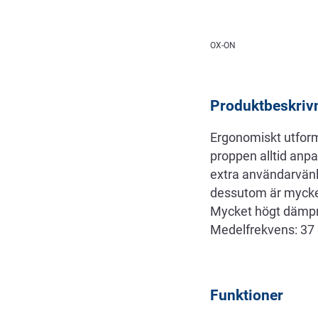
Beskrivning
OX-ON
Produktbeskriv
Ergonomiskt utform
proppen alltid anpa
extra användarvänli
dessutom är mycket
Mycket högt dämpni
Medelfrekvens: 37 d
Funktioner