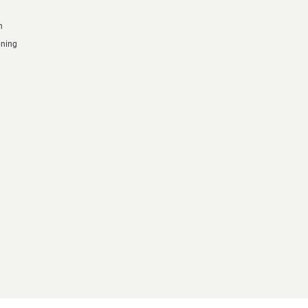
n
ning