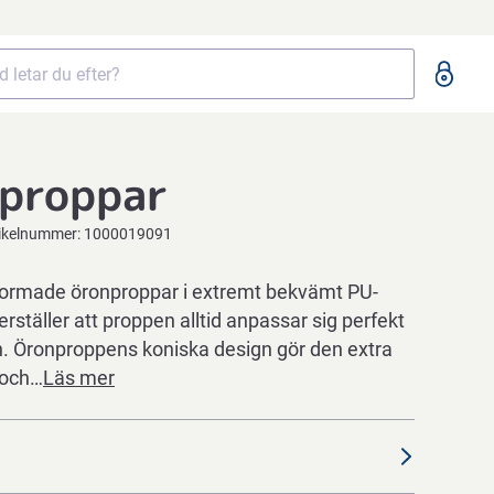
lproppar
ikelnummer:
1000019091
formade öronproppar i extremt bekvämt PU-
erställer att proppen alltid anpassar sig perfekt
en. Öronproppens koniska design gör den extra
 och…
Läs mer