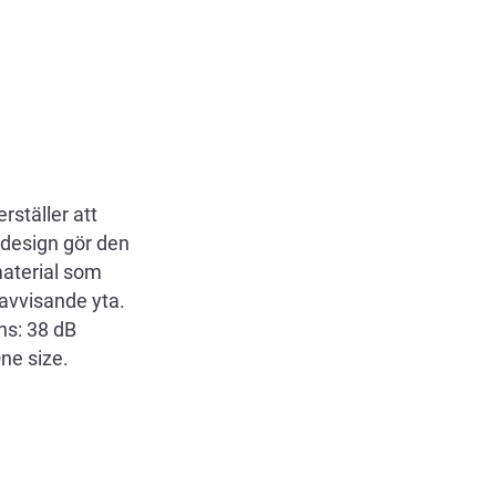
ställer att
 design gör den
material som
avvisande yta.
ns: 38 dB
ne size.