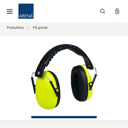
Huvudsaklig
Nav
Sidfot
Produktion
På golvet