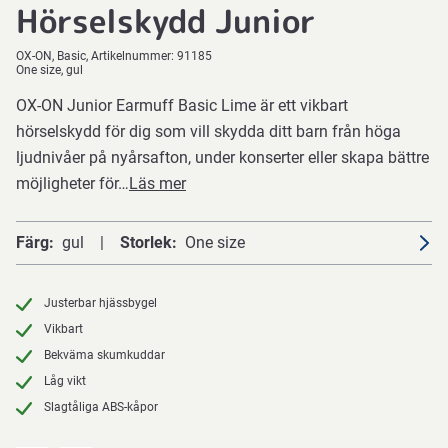
Hörselskydd Junior
OX-ON
Basic
Artikelnummer:
91185
One size, gul
OX-ON Junior Earmuff Basic Lime är ett vikbart
hörselskydd för dig som vill skydda ditt barn från höga
ljudnivåer på nyårsafton, under konserter eller skapa bättre
möjligheter för…
Läs mer
Färg
gul
Storlek
One size
Justerbar hjässbygel
Vikbart
Bekväma skumkuddar
Låg vikt
Slagtåliga ABS-kåpor