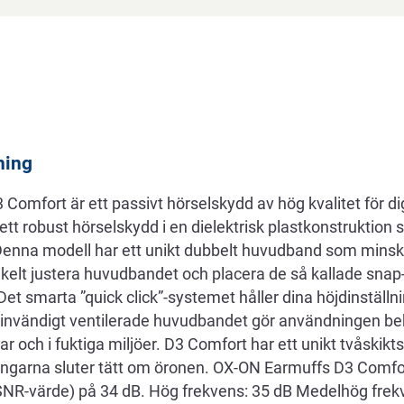
ning
omfort är ett passivt hörselskydd av hög kvalitet för di
r ett robust hörselskydd i en dielektrisk plastkonstruktion
. Denna modell har ett unikt dubbelt huvudband som minsk
kelt justera huvudbandet och placera de så kallade sna
 Det smarta ”quick click”-systemet håller dina höjdinställn
 invändigt ventilerade huvudbandet gör användningen be
och i fuktiga miljöer. D3 Comfort har ett unikt tvåskik
ingarna sluter tätt om öronen. OX-ON Earmuffs D3 Comfor
NR-värde) på 34 dB. Hög frekvens: 35 dB Medelhög frek