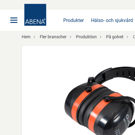
Huvudsaklig
Nav
Sidfot
Produkter
Hälso- och sjukvård
Hem
Fler branscher
Produktion
På golvet
O