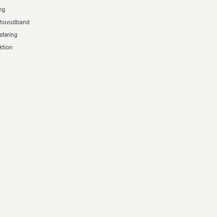
ng
t huvudband
stering
ktion