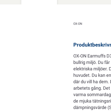
Beskrivning
OX-ON
Produktbeskriv
OX-ON Earmuffs D3 C
bullrig miljö. Du få
elektriska miljöer
huvudet. Du kan en
där du vill ha dem.
arbetets gång. Det
varma sommardagar 
de mjuka tätningsr
dämpningsvärde (S