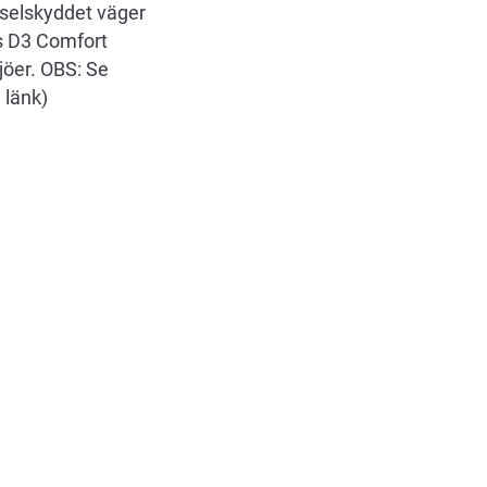
rselskyddet väger
s D3 Comfort
ljöer. OBS: Se
 länk)