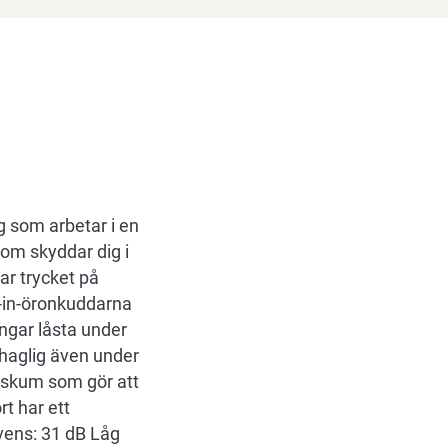
g som arbetar i en
 som skyddar dig i
ar trycket på
p-in-öronkuddarna
ingar låsta under
haglig även under
tsskum som gör att
t har ett
vens: 31 dB Låg