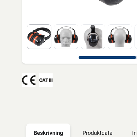
Beskrivning
Produktdata
In