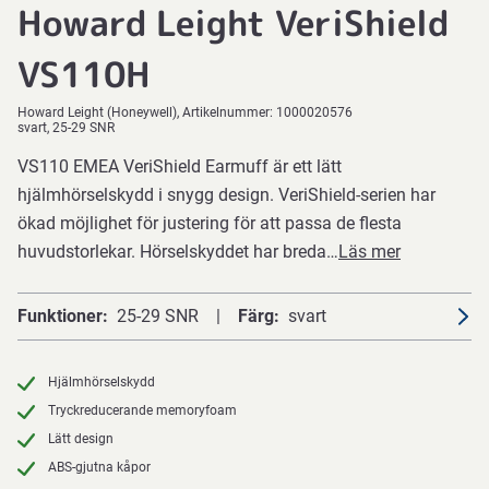
Howard Leight VeriShield
VS110H
Howard Leight (Honeywell)
Artikelnummer:
1000020576
svart, 25-29 SNR
VS110 EMEA VeriShield Earmuff är ett lätt
hjälmhörselskydd i snygg design. VeriShield-serien har
ökad möjlighet för justering för att passa de flesta
huvudstorlekar. Hörselskyddet har breda…
Läs mer
Funktioner
25-29 SNR
Färg
svart
Hjälmhörselskydd
Tryckreducerande memoryfoam
Lätt design
ABS-gjutna kåpor