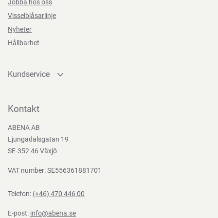
Jobba hos oss
Visselblåsarlinje
Nyheter
Hållbarhet
Kundservice
Kontakta oss
Bli kund
Kontakt
Bli e-handelskund
ABENA AB
Mediacenter
Ljungadalsgatan 19
Nedladdningar
SE-352 46 Växjö
VAT number: SE556361881701
Telefon:
(+46) 470 446 00
E-post:
info@abena.se