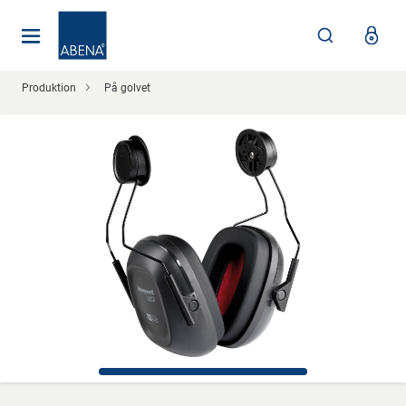
Huvudsaklig
Nav
Sidfot
Produktion
På golvet