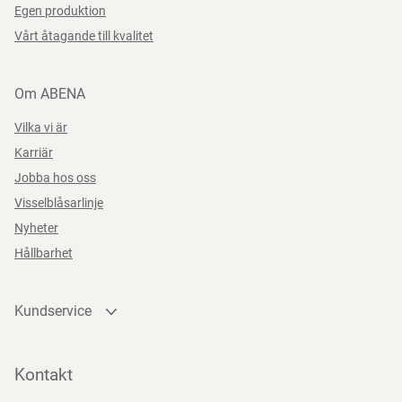
Egen produktion
Vårt åtagande till kvalitet
Om ABENA
Vilka vi är
Karriär
Jobba hos oss
Visselblåsarlinje
Nyheter
Hållbarhet
Kundservice
Kontakta oss
Bli kund
Kontakt
Bli e-handelskund