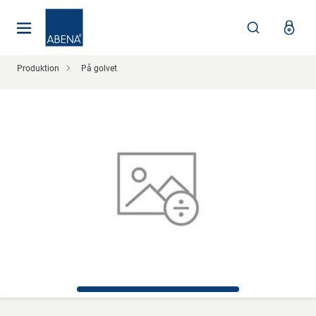
Huvudsaklig
Nav
Sidfot
Produktion
På golvet