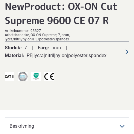
NewProduct: OX-ON Cut
Supreme 9600 CE 07 R
Artikelnummer:
93327
Arbetshandske, OX-ON Supreme, 7, brun,
lycra/nitril/nylon/PE/polyester/spandex
Storlek
7
Färg
brun
Material
PE|lycra|nitril|nylon|polyester|spandex
Beskrivning