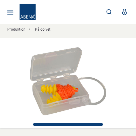
Huvudsaklig
Nav
Sidfot
Produktion
På golvet