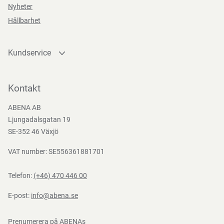
Nyheter
352-
2
Hållbarhet
Kundservice
Kontakta oss
Bli kund
Kontakt
Bli e-handelskund
ABENA AB
Mediacenter
Ljungadalsgatan 19
Nedladdningar
SE-352 46 Växjö
VAT number: SE556361881701
Telefon:
(+46) 470 446 00
E-post:
info@abena.se
Prenumerera på ABENAs