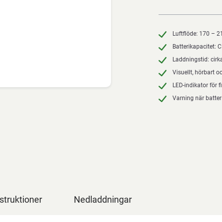
Luftflöde: 170 – 2
Batterikapacitet: 
Laddningstid: cir
Visuellt, hörbart o
LED-indikator för f
Varning när batter
struktioner
Nedladdningar