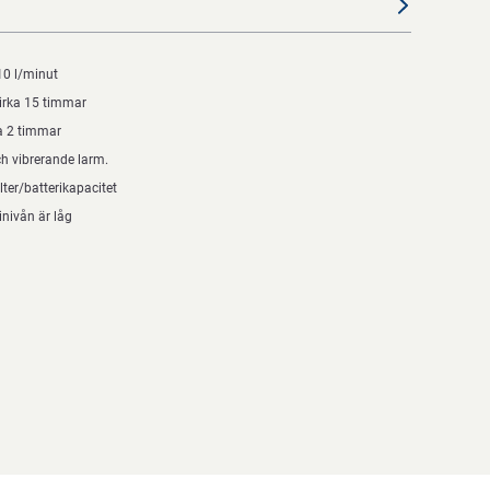
10 l/minut
Cirka 15 timmar
ka 2 timmar
ch vibrerande larm.
ilter/batterikapacitet
inivån är låg