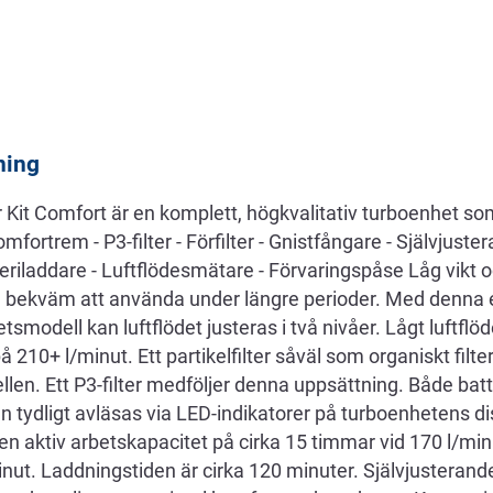
ning
Kit Comfort är en komplett, högkvalitativ turboenhet som
ortrem - P3-filter - Förfilter - Gnistfångare - Självjuster
atteriladdare - Luftflödesmätare - Förvaringspåse Låg vikt
 bekväm att använda under längre perioder. Med denna 
odell kan luftflödet justeras i två nivåer. Lågt luftflö
på 210+ l/minut. Ett partikelfilter såväl som organiskt fil
n. Ett P3-filter medföljer denna uppsättning. Både batt
an tydligt avläsas via LED-indikatorer på turboenhetens di
r en aktiv arbetskapacitet på cirka 15 timmar vid 170 l/min
nut. Laddningstiden är cirka 120 minuter. Självjusterand