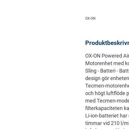
Beskrivning
OX-ON
Produktbeskriv
OX-ON Powered Air 
Motorenhet med komf
Sling - Batteri - B
design gör enheten
Tecmen-motorenhetsm
och högt luftflöde 
med Tecmen-modelle
filterkapaciteten k
Li-ion-batteriet ha
timmar vid 210 l/mi