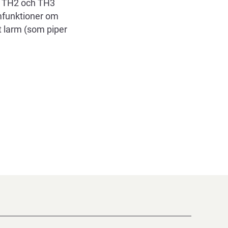
i: TH2 och TH3
mfunktioner om
tt larm (som piper