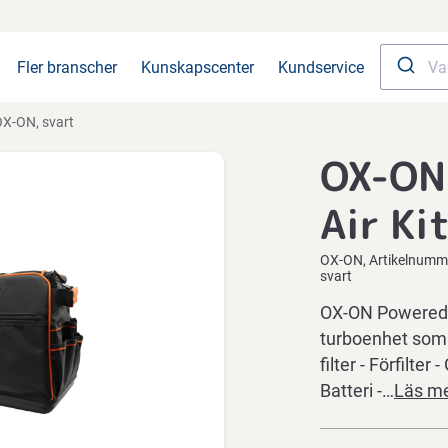
Fler branscher
Kunskapscenter
Kundservice
X-ON, svart
OX-ON
Air Ki
OX-ON
Artikelnumm
svart
OX-ON Powered A
turboenhet som 
filter - Förfilter
Batteri -…
Läs m