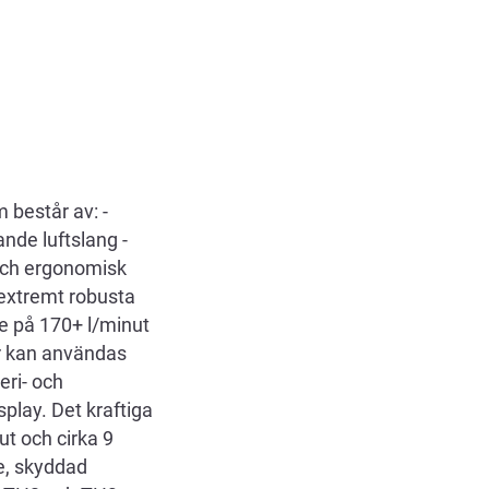
 består av: -
ande luftslang -
 och ergonomisk
extremt robusta
de på 170+ l/minut
ter kan användas
eri- och
splay. Det kraftiga
ut och cirka 9
e, skyddad