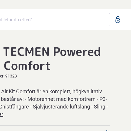
 TECMEN Powered
t Comfort
er:
91323
ir Kit Comfort är en komplett, högkvalitativ
består av: - Motorenhet med komfortrem - P3-
 - Gnistfångare - Självjusterande luftslang - Sling -
er