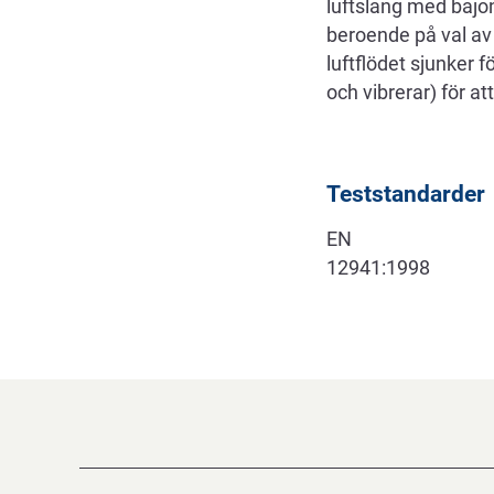
luftslang med bajo
beroende på val av
luftflödet sjunker f
och vibrerar) för at
Teststandarder
EN
12941:1998