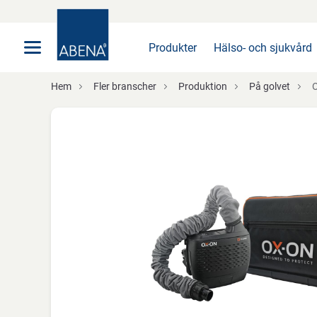
Huvudsaklig
Nav
Sidfot
Produkter
Hälso- och sjukvård
Hem
Fler branscher
Produktion
På golvet
O