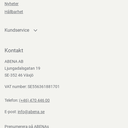
Nyheter
2:2002
Hållbarhet
Kundservice
Kontakta oss
Bli kund
Kontakt
Bli e-handelskund
ABENA AB
Mediacenter
Ljungadalsgatan 19
Nedladdningar
SE-352 46 Växjö
VAT number: SE556361881701
Telefon:
(+46) 470 446 00
E-post:
info@abena.se
Prenumerera på ABENAs