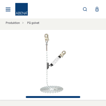
Huvudsaklig
Nav
Sidfot
Produktion
På golvet