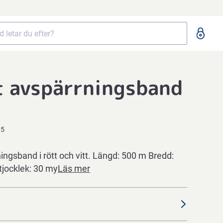
t avspärrningsband
05
ngsband i rött och vitt. Längd: 500 m Bredd:
jocklek: 30 my
Läs mer