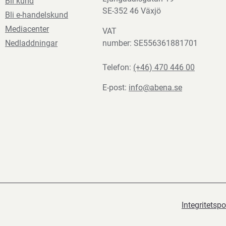
Bli kund
SE-352 46 Växjö
Bli e-handelskund
Mediacenter
VAT
Nedladdningar
number: SE556361881701
Telefon:
(+46) 470 446 00
E-post:
info@abena.se
Integritetspo