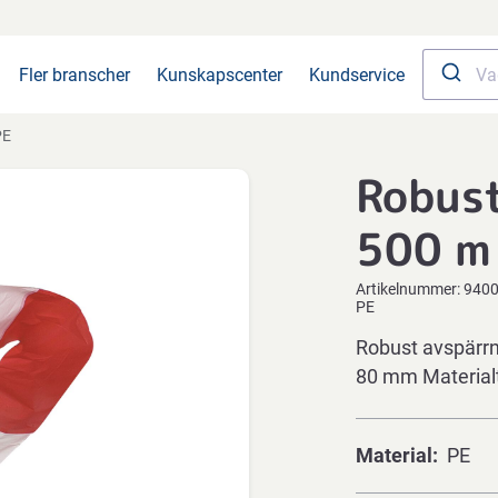
Fler branscher
Kunskapscenter
Kundservice
PE
Robus
500 m
Artikelnummer:
940
PE
Robust avspärrni
80 mm Materialt
Material
PE