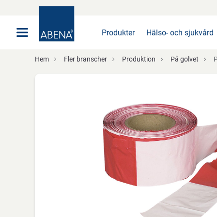
Huvudsaklig
Nav
Sidfot
Produkter
Hälso- och sjukvård
Hem
Fler branscher
Produktion
På golvet