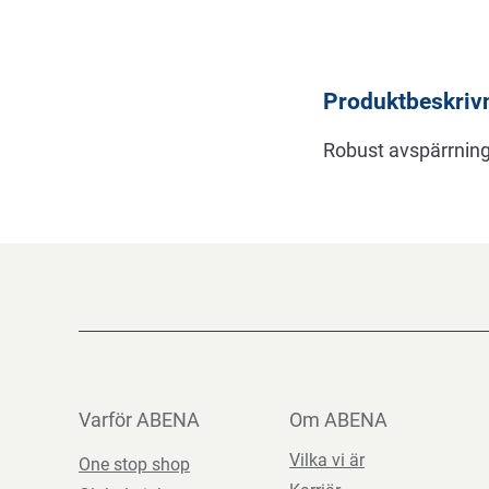
Beskrivning
Produktbeskriv
Robust avspärrning
Varför ABENA
Om ABENA
Vilka vi är
One stop shop