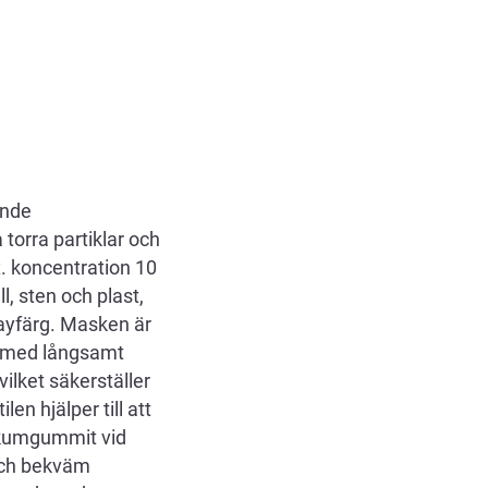
ande
orra partiklar och
. koncentration 10
, sten och plast,
ayfärg. Masken är
et med långsamt
ilket säkerställer
en hjälper till att
skumgummit vid
och bekväm