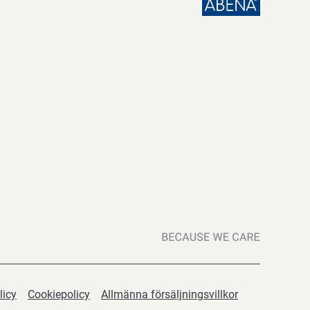
licy
Cookiepolicy
Allmänna försäljningsvillkor