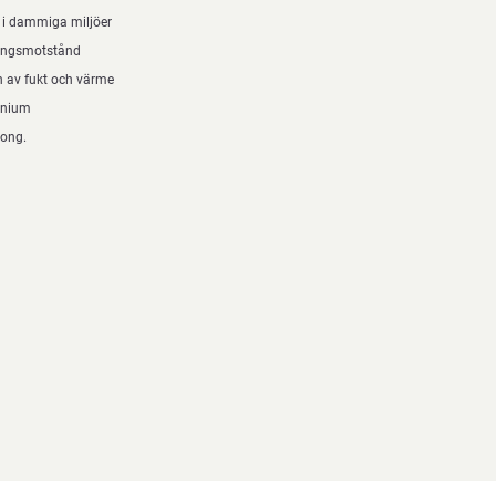
e i dammiga miljöer
ningsmotstånd
on av fukt och värme
inium
tong.