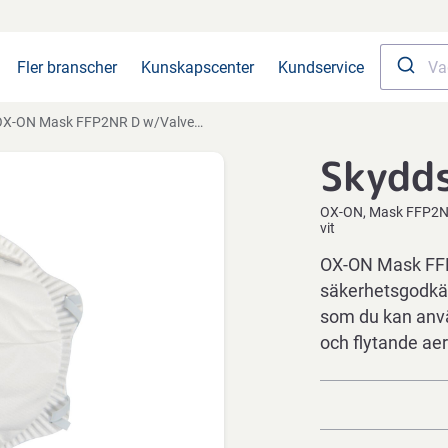
Fler branscher
Kunskapscenter
Kundservice
X-ON Mask FFP2NR D w/Valve Comfort, vit
Skydd
OX-ON
Mask FFP2N
vit
OX-ON Mask FFP
säkerhetsgodkä
som du kan använ
och flytande ae