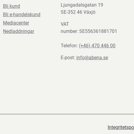
Ljungadalsgatan 19
Bli kund
SE-352 46 Växjö
Bli e-handelskund
Mediacenter
VAT
Nedladdningar
number: SE556361881701
Telefon:
(+46) 470 446 00
E-post:
info@abena.se
Integritetspo