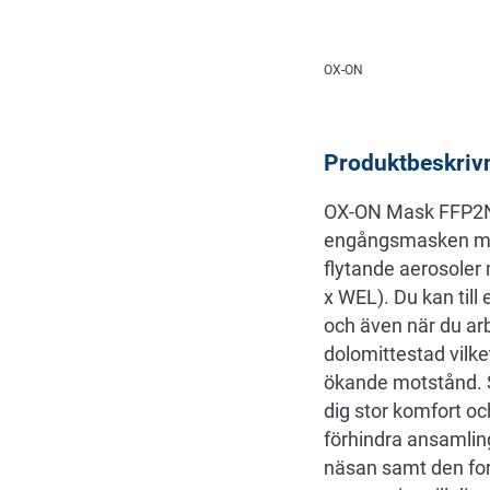
Beskrivning
OX-ON
Produktbeskriv
OX-ON Mask FFP2NR
engångsmasken med 
flytande aerosole
x WEL). Du kan till
och även när du ar
dolomittestad vilke
ökande motstånd. S
dig stor komfort oc
förhindra ansamlin
näsan samt den for