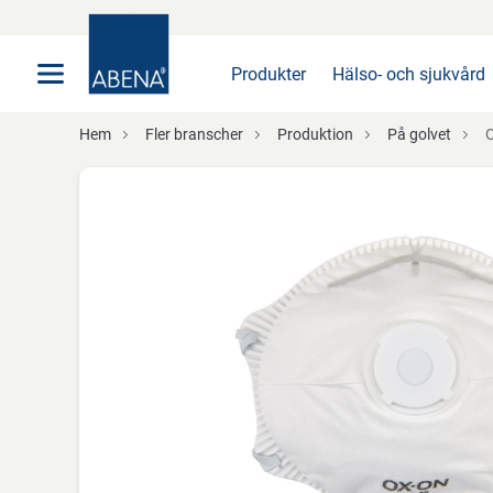
Huvudsaklig
Nav
Sidfot
Produkter
Hälso- och sjukvård
Hem
Fler branscher
Produktion
På golvet
O