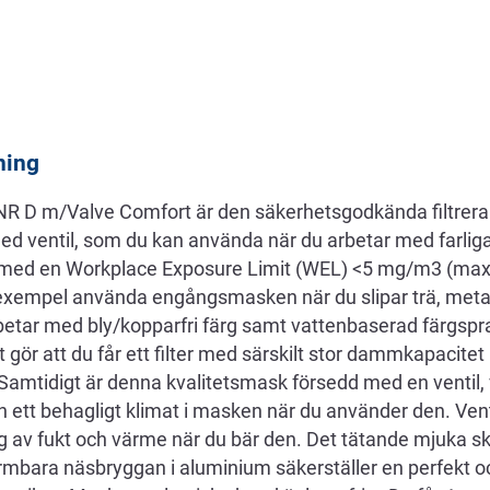
ning
 D m/Valve Comfort är den säkerhetsgodkända filtrer
ventil, som du kan använda när du arbetar med farliga t
r med en Workplace Exposure Limit (WEL) <5 mg/m3 (max
 exempel använda engångsmasken när du slipar trä, metall
betar med bly/kopparfri färg samt vattenbaserad färgspr
t gör att du får ett filter med särskilt stor dammkapacit
amtidigt är denna kvalitetsmask försedd med en ventil, v
h ett behagligt klimat i masken när du använder den. Ventil
g av fukt och värme när du bär den. Det tätande mjuka 
mbara näsbryggan i aluminium säkerställer en perfekt 