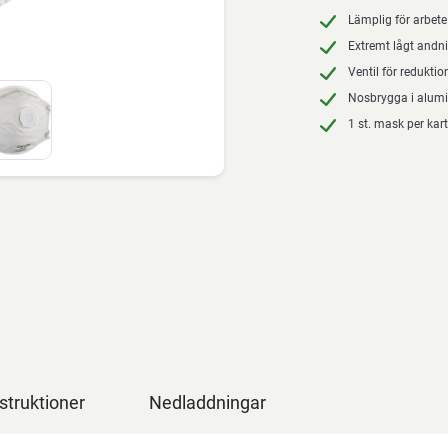
Lämplig för arbet
Extremt lågt and
Ventil för redukti
Nosbrygga i alum
1 st. mask per kar
struktioner
Nedladdningar