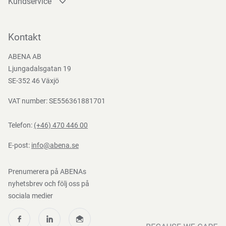
Kundservice
Kontakta oss
Bli kund
Kontakt
Bli e-handelskund
ABENA AB
Mediacenter
Ljungadalsgatan 19
Nedladdningar
SE-352 46 Växjö
VAT number: SE556361881701
Telefon:
(+46) 470 446 00
E-post:
info@abena.se
Prenumerera på ABENAs
nyhetsbrev och följ oss på
sociala medier