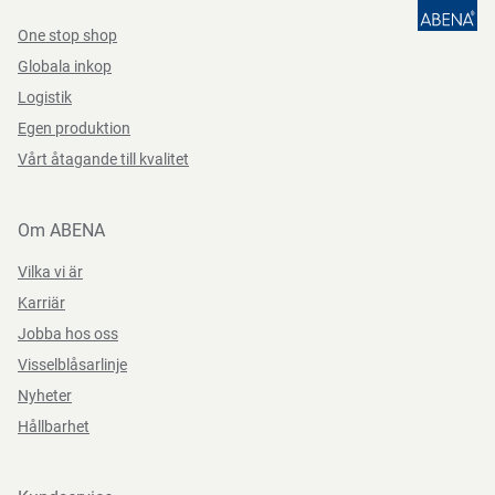
One stop shop
Längd/djup
90 mm
Globala inkop
Logistik
Vikt, netto
4.4 g
Egen produktion
Vårt åtagande till kvalitet
Om ABENA
Vilka vi är
Karriär
Jobba hos oss
Visselblåsarlinje
Nyheter
Hållbarhet