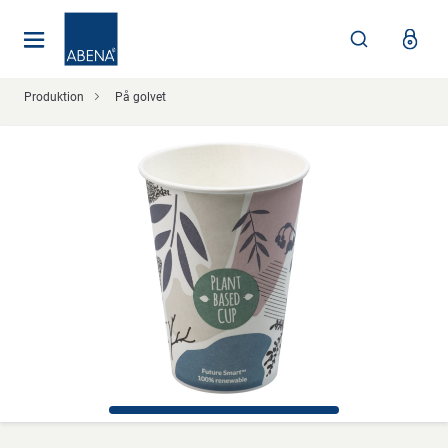
Huvudsaklig
Nav
Sidfot
Produktion
På golvet